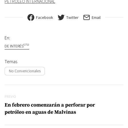
PETROLEO INTERNACIONAL
Facebook
Twitter
Email
En:
6753
DE INTERÉS
Temas
No Convencionales
Navegación de entradas
Previo
PREVIO
En febrero comenzarán a perforar por
petróleo en aguas de Malvinas