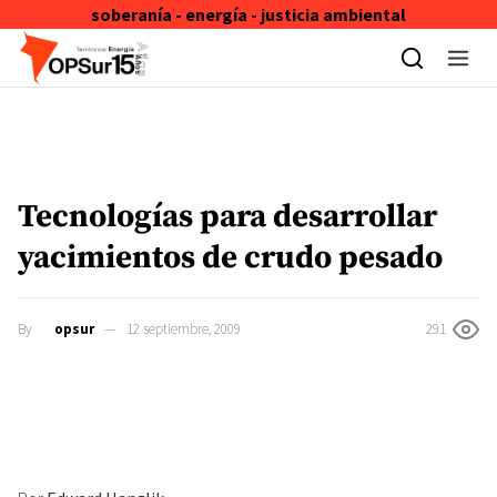
soberanía - energía - justicia ambiental
Skip to content
Tecnologías para desarrollar
yacimientos de crudo pesado
By
opsur
12 septiembre, 2009
291