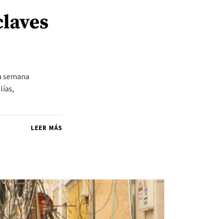
claves
ta semana
lías,
LEER MÁS