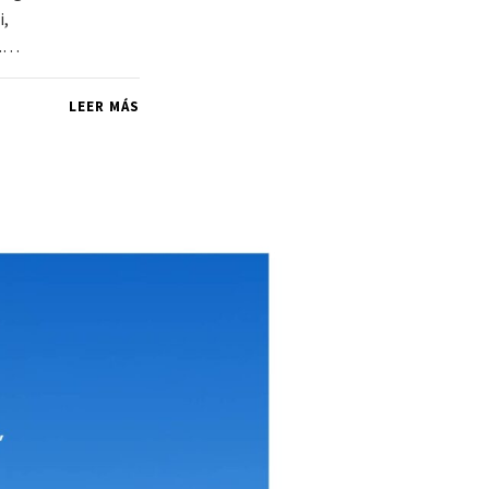
i,
).…
LEER MÁS