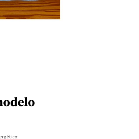
modelo
ergético: