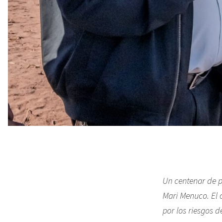
Un centenar de p
Mari Menuco. El 
por los riesgos 