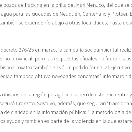
e pozos de fracking en la orilla del Mari Menuco
, del que se 
 agua para las ciudades de Neuquén, Centenario y Plottier. E
también se extiende río abajo a otras localidades, hasta de
el decreto 276/25 en marzo, la campaña socioambiental reali
erno provincial, pero las respuestas oficiales no fueron satis
bispo Croxatto también elevó un pedido formal al Ejecutivo.
dido tampoco obtuvo novedades concretas”, informaron des
 obispos de la región patagónica saben de este encuentro
aseguró Croxatto. Sostuvo, además, que seguirán “traccionan
ta de claridad en la información pública: “La metodología de
os ayuda y también es parte de la violencia en la que esta