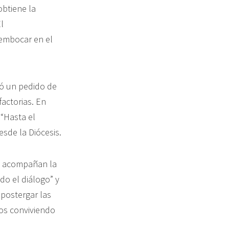
obtiene la
l
sembocar en el
zó un pedido de
factorias. En
 “Hasta el
de la Diócesis.
 y acompañan la
do el diálogo” y
 postergar las
mos conviviendo