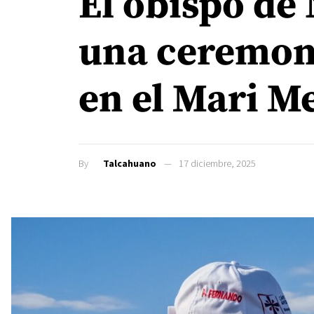
El obispo de
una ceremoni
en el Mari M
By
Talcahuano
17 diciembre, 2025