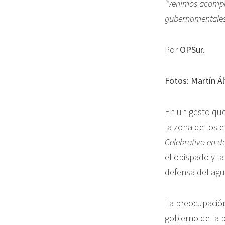
“Venimos acompañ
gubernamentales 
Por
OPSur.
Fotos: Martín Ál
En un gesto que 
la zona de los e
Celebrativo en d
el obispado y la
defensa del ag
La preocupación
gobierno de la 