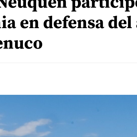
 Neuquén particip
a en defensa del
enuco