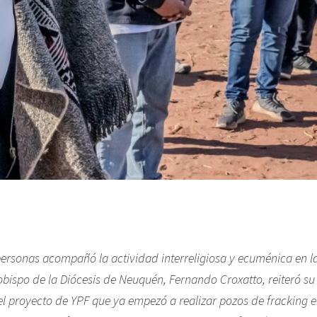
ersonas acompañó la actividad interreligiosa y ecuménica en la 
obispo de la Diócesis de Neuquén, Fernando Croxatto, reiteró s
del proyecto de YPF que ya empezó a realizar pozos de fracking e