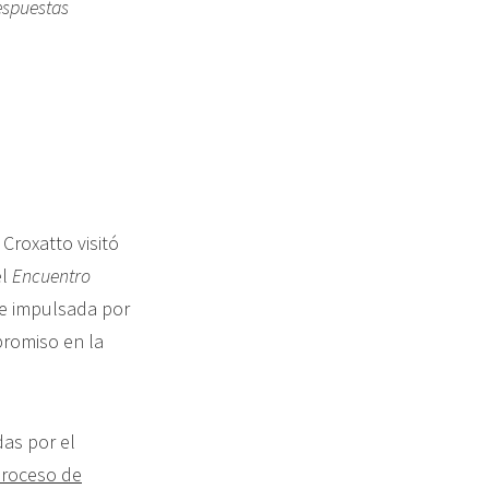
espuestas
Croxatto visitó
el
Encuentro
fue impulsada por
promiso en la
as por el
proceso de