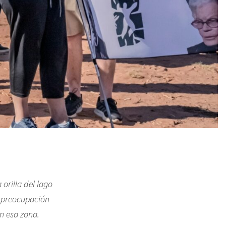
orilla del lago
u preocupación
n esa zona.