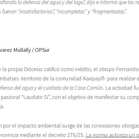
ando la defensa del agua y del lago”, dijo e informó que las r
fueron “insatisfactorias”, “incompletas” y “fragmentadas”.
varez Mullally / OPSur
la propia Diócesis calificó como inédito, el obispo Fernando 
mbalses -territorio de la comunidad Kaxipayiñ- para realizar 
efensa del agua y el cuidado de la Casa Común
. La actividad 
 pastoral “Laudato Sí”, con el objetivo de manifestar su com
ua.
 por el impacto ambiental surge de las concesiones otorgad
provincia mediante el decreto 276/25.
La norma autoriza un 