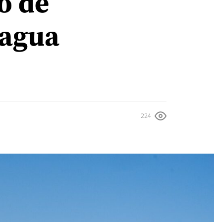
ó de
 agua
224