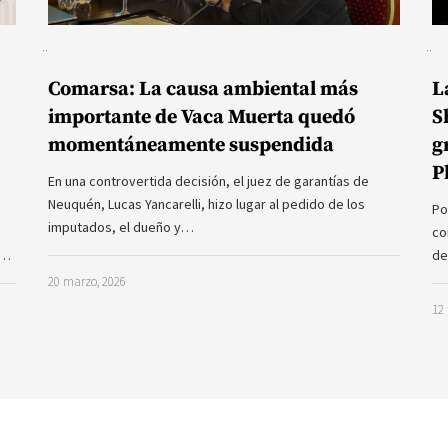
Comarsa: La causa ambiental más
L
importante de Vaca Muerta quedó
S
momentáneamente suspendida
g
P
En una controvertida decisión, el juez de garantías de
Neuquén, Lucas Yancarelli, hizo lugar al pedido de los
Po
imputados, el dueño y…
co
a…
de
20 marzo, 2026
12 