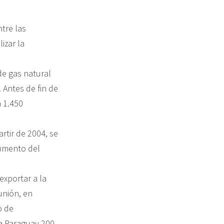
tre las
izar la
de gas natural
 Antes de fin de
 1.450
rtir de 2004, se
aumento del
exportar a la
unión, en
o de
 a Paraguay 200