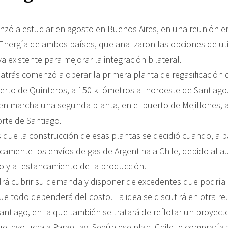
nzó a estudiar en agosto en Buenos Aires, en una reunión en
Energía de ambos países, que analizaron las opciones de util
ya existente para mejorar la integración bilateral.
 atrás comenzó a operar la primera planta de regasificación 
erto de Quinteros, a 150 kilómetros al noroeste de Santiago.
en marcha una segunda planta, en el puerto de Mejillones, a
orte de Santiago.
 que la construcción de esas plantas se decidió cuando, a pa
icamente los envíos de gas de Argentina a Chile, debido al 
 y al estancamiento de la producción.
drá cubrir su demanda y disponer de excedentes que podría 
ue todo dependerá del costo. La idea se discutirá en otra re
antiago, en la que también se tratará de reflotar un proyect
ue involucra a Paraguay. Según ese plan, Chile le compraría