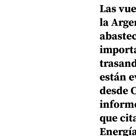
Las vue
la Arge
abastec
import
trasand
están e
desde C
informó
que cit
Energía