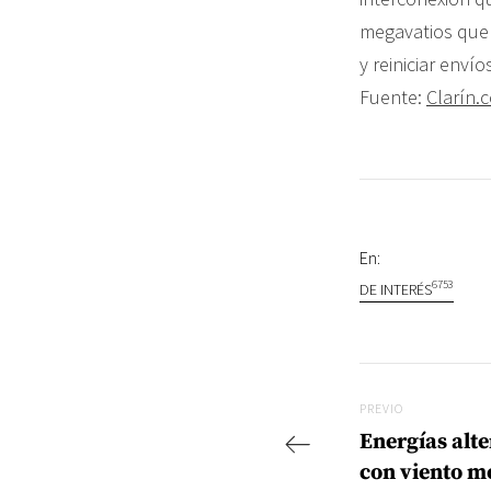
megavatios que 
y reiniciar envío
Fuente:
Clarín.
En:
6753
DE INTERÉS
Navegac
Previo
PREVIO
Energías alte
con viento 