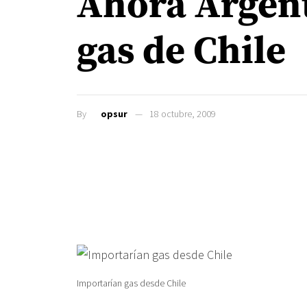
Ahora Argent
gas de Chile
By
opsur
18 octubre, 2009
Importarían gas desde Chile