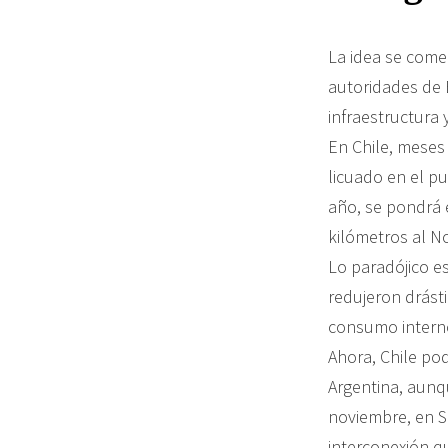
La idea se come
autoridades de 
infraestructura 
En Chile, meses
licuado en el pu
año, se pondrá 
kilómetros al N
Lo paradójico es
redujeron drást
consumo interno
Ahora, Chile po
Argentina, aunq
noviembre, en S
interconexión q