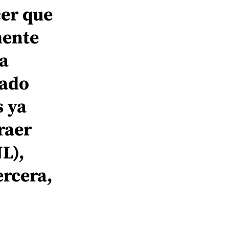
cer que
mente
 a
cado
s ya
raer
L),
ercera,