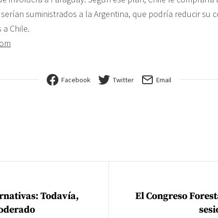
serían suministrados a la Argentina, que podría reducir su
s a Chile.
com
Facebook
Twitter
Email
ión de entradas
rnativas: Todavía,
El Congreso Forest
moderado
sesi