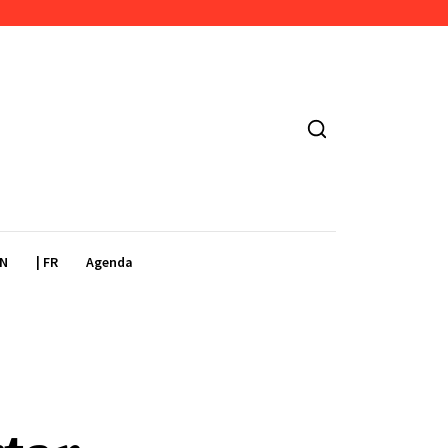
EN
| FR
Agenda