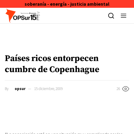
soberanía - energía - justicia ambiental
Skip to content
Países ricos entorpecen
cumbre de Copenhague
By
opsur
15 diciembre, 2009
26