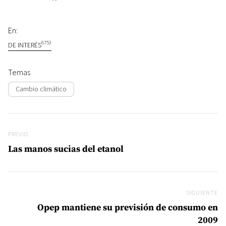
En:
6753
DE INTERÉS
Temas
Cambio climático
Navegación de entradas
Previo
PREVIO
Las manos sucias del etanol
SIGUIENTE
Si
Opep mantiene su previsión de consumo en
2009