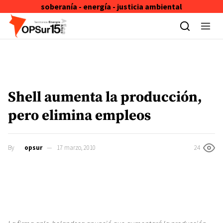
soberanía - energía - justicia ambiental
Skip to content
Shell aumenta la producción,
pero elimina empleos
By
opsur
17 marzo, 2010
24