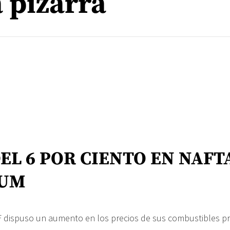
 pizarra
EL 6 POR CIENTO EN NAFT
IUM
F dispuso un aumento en los precios de sus combustibles pr