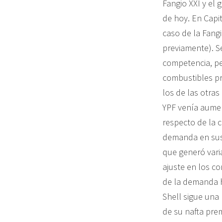
Fangio XXI y el 
de hoy. En Capit
caso de la Fangi
previamente). S
competencia, per
combustibles pr
los de las otras
YPF venía aumen
respecto de la 
demanda en sus 
que generó vari
ajuste en los co
de la demanda h
Shell sigue una 
de su nafta pre