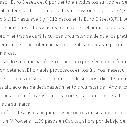
gasoil Euro Diesel, del 6 por ciento en todos los surtidores del
al Federal, dicho incremento lleva los valores por litro a 4,
o (4,012 hasta ayer) y 4,012 pesos en la Euro Diésel (3,701 
e estima que dichos ajustes promoverán el aumento de los p
o mientras se dará la curiosa circunstancia de que los prec
emium de la petrolera hispano-argentina quedarán por enc
 marcas.
tando su participación en el mercado por efecto del diferen
competencia. Ello había provocado, en los últimos meses, un
estaciones de servicio por encima de sus posibilidades de r
as situaciones de desabastecimiento circunstancial. Ahora, c
mbustibles más caros, buscará corregir al menos en esa fran
acia su marca.
política de ajustes pequeños y periódicos en sus precios, que
mium V Power a 4,199 pesos en Capital, ahora por debajo del