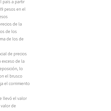
 país a partir
309 pesos en el
pesos
recios de la
ios de los
ima de los de
cial de precios
 exceso de la
eposición, lo
on el brusco
ja el corrimiento
 llevó el valor
 valor de