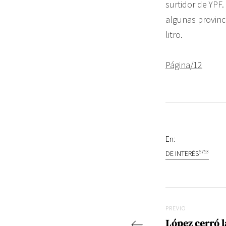
surtidor de YPF
algunas provinci
litro.
Página/12
En:
6753
DE INTERÉS
Navegac
Previo
PREVIO
López cerró 