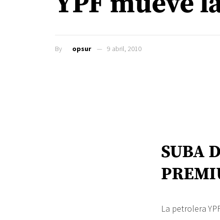
YPF mueve la
By
opsur
9 abril, 2010
SUBA D
PREM
La petrolera YP