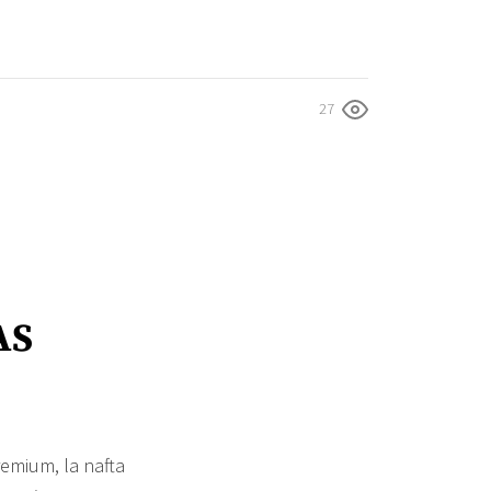
27
AS
emium, la nafta