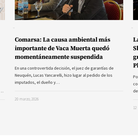
Comarsa: La causa ambiental más
L
importante de Vaca Muerta quedó
S
momentáneamente suspendida
g
P
En una controvertida decisión, el juez de garantías de
Neuquén, Lucas Yancarelli, hizo lugar al pedido de los
Po
imputados, el dueño y…
co
a…
de
20 marzo, 2026
12 