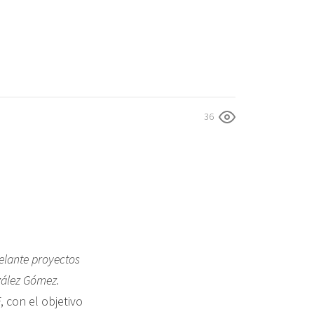
36
elante proyectos
zález Gómez.
 con el objetivo