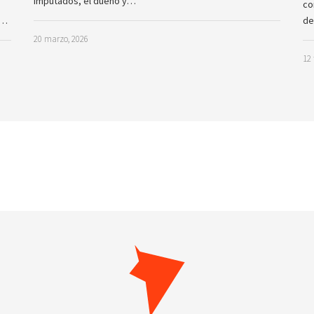
imputados, el dueño y…
co
a…
de
20 marzo, 2026
12 