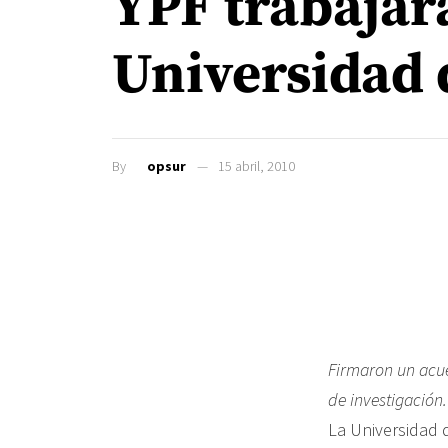
YPF trabajará
Universidad
By
opsur
15 abril, 2010
Firmaron un acue
de investigación
La Universidad 