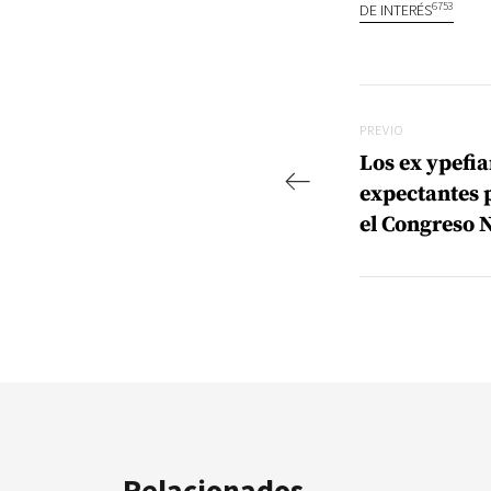
6753
DE INTERÉS
Navegac
Previo
PREVIO
Los ex ypefia
expectantes p
el Congreso 
Relacionados