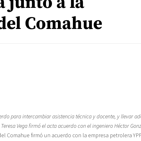
 junto a la
 del Comahue
rdo para intercambiar asistencia técnica y docente, y llevar ad
. Teresa Vega firmó el acta acuerdo con el ingeniero Héctor Gon
del Comahue firmó un acuerdo con la empresa petrolera YPF,