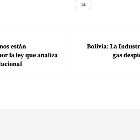
RSE
ión de entradas
nos están
Bolivia: La Industr
or la ley que analiza
gas despie
Nacional