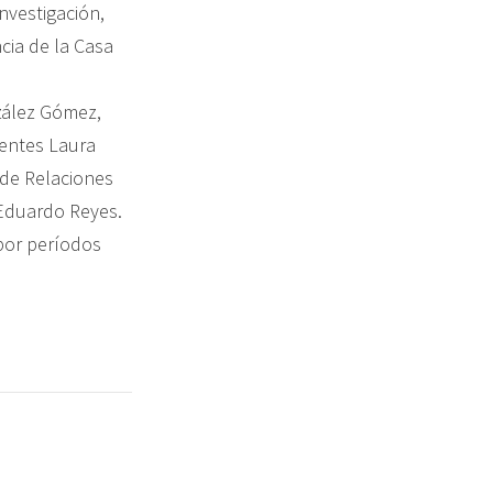
nvestigación,
ncia de la Casa
nzález Gómez,
sentes Laura
 de Relaciones
 Eduardo Reyes.
por períodos