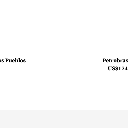
ión de entradas
os Pueblos
Petrobras
US$174.