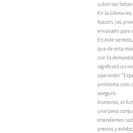
cubrir los falta
En la última reu
Nación, las prov
envasado para c
En este sentido,
que de esta ma
con la demanda 
significará un 
operando: “Espe
problema solo d
aseguró.
Asimismo, el fun
una tarea conju
intendentes sobr
precios y exhibi