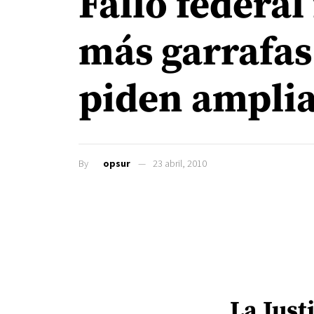
Fallo federal
más garrafas
piden amplia
By
opsur
23 abril, 2010
La Just