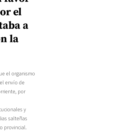
or el
taba a
n la
que el organismo
el envío de
rriente, por
tucionales y
lias salteñas
 provincial.