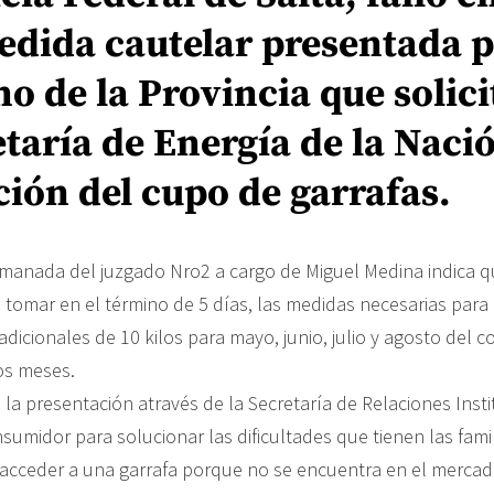
edida cautelar presentada p
o de la Provincia que solici
etaría de Energía de la Nació
ión del cupo de garrafas.
emanada del juzgado Nro2 a cargo de Miguel Medina indica 
 tomar en el término de 5 días, las medidas necesarias para 
adicionales de 10 kilos para mayo, junio, julio y agosto del co
os meses.
 la presentación através de la Secretaría de Relaciones Insti
umidor para solucionar las dificultades que tienen las fami
cceder a una garrafa porque no se encuentra en el mercado