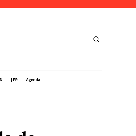
EN
| FR
Agenda