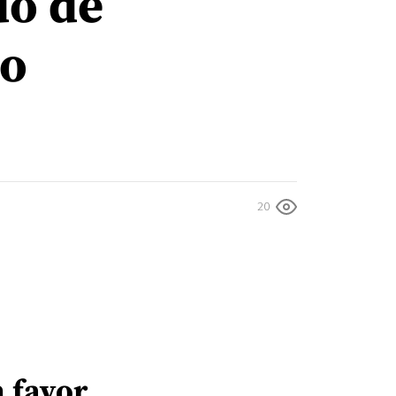
do de
co
20
n favor