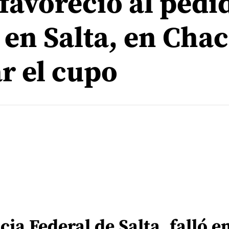
 favoreció al pedi
 en Salta, en Cha
r el cupo
icia Federal de Salta, falló e