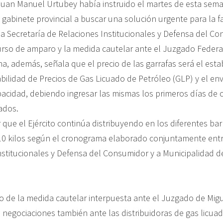
uan Manuel Urtubey había instruido el martes de esta sema
 gabinete provincial a buscar una solución urgente para la fa
la Secretaría de Relaciones Institucionales y Defensa del C
urso de amparo y la medida cautelar ante el Juzgado Federal
na, además, señala que el precio de las garrafas será el esta
bilidad de Precios de Gas Licuado de Petróleo (GLP) y el en
apacidad, debiendo ingresar las mismas los primeros días de 
ados.
ue el Ejército continúa distribuyendo en los diferentes barr
 10 kilos según el cronograma elaborado conjuntamente entr
nstitucionales y Defensa del Consumidor y a Municipalidad de
lo de la medida cautelar interpuesta ante el Juzgado de Migu
ó negociaciones también ante las distribuidoras de gas licua