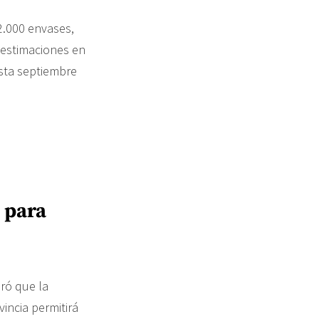
2.000 envases,
 estimaciones en
asta septiembre
 para
uró que la
incia permitirá