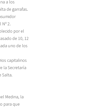
na a los
lta de garrafas.
onsumidor
 Nº 2.
blecido por el
vasado de 10, 12
cada uno de los
ios capitalinos
e la Secretaría
 Salta.
el Medina, la
do para que