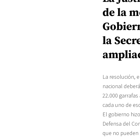
de la m
Gobiern
la Secr
ampliac
La resolución, 
nacional deberá
22.000 garrafas 
cada uno de es
El gobierno hizo
Defensa del Cons
que no pueden a