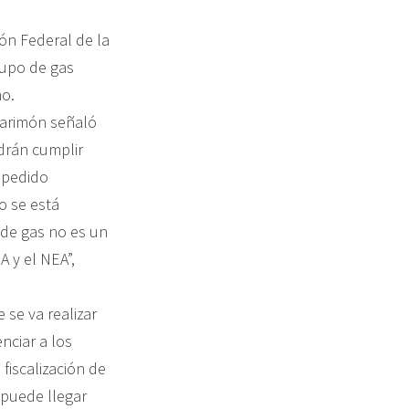
ión Federal de la
cupo de gas
no.
 Marimón señaló
drán cumplir
 pedido
o se está
 de gas no es un
 y el NEA”,
 se va realizar
nciar a los
fiscalización de
e puede llegar