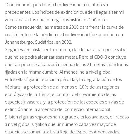
“Continuamos perdiendo biodiversidad a un ritmo sin
precedentes. Los índices de extinción pueden llegar a ser mil
veces más altos que los registros históricos”, añadió.
Como se recuerda, las metas de 2010 para frenar la curva de
crecimiento de la pérdida de biodiversidad fue acordada en
Johanesburgo, Sudáfrica, en 2002.
Según especialistas en la materia, desde hace tiempo se sabe
que no se podrá alcanzar esas metas. Pero el GBO-3 concluye
que tampoco se alcanzará ninguna de las 21 metas subsidiarias
fijadas en la misma cumbre. Al menos, no a nivel global.
Entre ellas figuran reducir la pérdida y la degradación de los
hábitats, la protección de al menos el 10% de las regiones
ecológicas de la Tierra, el control del crecimiento de las
especies invasoras, y la protección de las especies en vías de
extinción ante la amenaza del comercio internacional.
Si bien algunas regiones han logrado ciertos avances, el fracaso
a nivel global significa que un número cada vez mayor de
especies se suman a la Lista Roja de Especies Amenazadas.