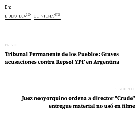
En:
259
6753
BIBLIOTECA
DE INTERÉS
Navegación de entradas
Previo
PREVIO
Tribunal Permanente de los Pueblos: Graves
acusaciones contra Repsol YPF en Argentina
SIGUIENTE
Si
Juez neoyorquino ordena a director "Crude"
entregue material no usó en filme