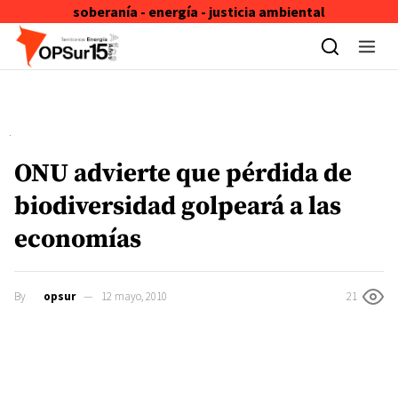
soberanía - energía - justicia ambiental
Skip to content
ONU advierte que pérdida de
biodiversidad golpeará a las
economías
By
opsur
12 mayo, 2010
21