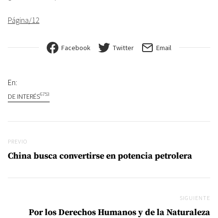
Página/12
Facebook
Twitter
Email
En:
6753
DE INTERÉS
Navegación de entradas
Previo
PREVIO
China busca convertirse en potencia petrolera
SIGUIENTE
Si
Por los Derechos Humanos y de la Naturaleza