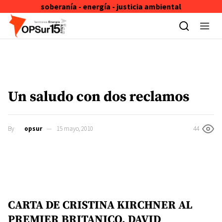
soberanía - energía - justicia ambiental
Skip to content
Un saludo con dos reclamos
By
opsur
15 mayo, 2010
44
CARTA DE CRISTINA KIRCHNER AL
PREMIER BRITANICO, DAVID