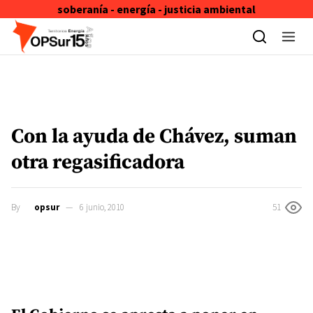
soberanía - energía - justicia ambiental
Skip to content
Con la ayuda de Chávez, suman
otra regasificadora
By
opsur
6 junio, 2010
51