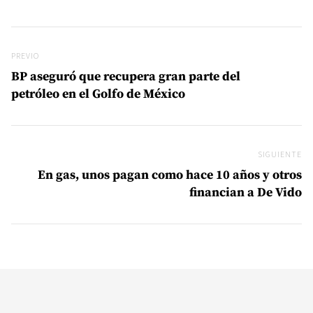
Navegación de entradas
Previo
PREVIO
BP aseguró que recupera gran parte del
petróleo en el Golfo de México
SIGUIENTE
Si
En gas, unos pagan como hace 10 años y otros
financian a De Vido