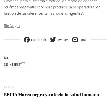
Eléctrica- para el sistema eléctrico, de modo de conocer
“cuántos megavatios por hora produce cada operadora, en
función de las diferentes tarifas horarias vigentes”.
Río Negro
Facebook
Twitter
Email
En:
6753
DE INTERÉS
Navegación de entradas
Previo
PREVIO
EEUU: Marea negra ya afecta la salud humana