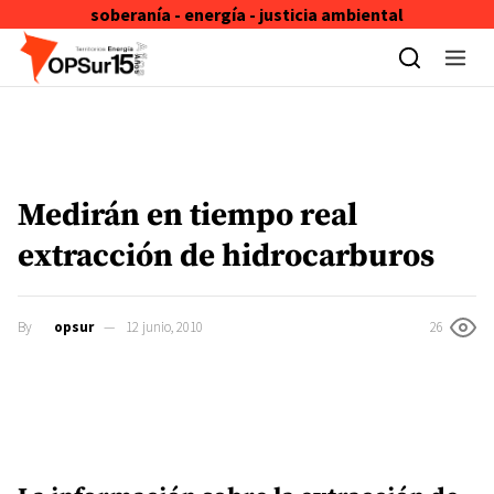
soberanía - energía - justicia ambiental
Skip to content
Medirán en tiempo real
extracción de hidrocarburos
By
opsur
12 junio, 2010
26