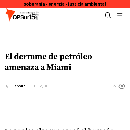
soberanía - energía - justicia ambiental
Skip to content
El derrame de petróleo
amenaza a Miami
By
opsur
3 julio, 2010
27