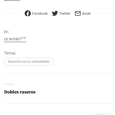
Facebook
Twitter
Email
En:
6753
DE INTERÉS
Temas
Impactos socio-ambientales
Navegación de entradas
Previo
PREVIO
Dobles raseros
SIGUIENTE
Si