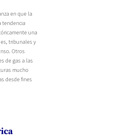
anza en que la
na tendencia
stóricamente una
es, tribunales y
anso. Otros
es de gas a las
raturas mucho
as desde fines
rica