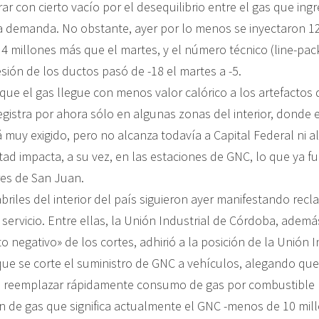
r con cierto vacío por el desequilibrio entre el gas que ingr
a demanda. No obstante, ayer por lo menos se inyectaron 1
4 millones más que el martes, y el número técnico (line-pack
sión de los ductos pasó de -18 el martes a -5.
que el gas llegue con menos valor calórico a los artefactos 
egistra por ahora sólo en algunas zonas del interior, donde 
á muy exigido, pero no alcanza todavía a Capital Federal ni 
ultad impacta, a su vez, en las estaciones de GNC, lo que ya f
es de San Juan.
briles del interior del país siguieron ayer manifestando recl
 servicio. Entre ellas, la Unión Industrial de Córdoba, ademá
o negativo» de los cortes, adhirió a la posición de la Unión I
que se corte el suministro de GNC a vehículos, alegando que
 reemplazar rápidamente consumo de gas por combustible l
n de gas que significa actualmente el GNC -menos de 10 mil