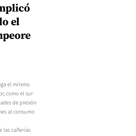
omplicó
o el
empeore
rega el mínimo
or, como el sur
ltades de presión
iones al consumo
e las cañerías