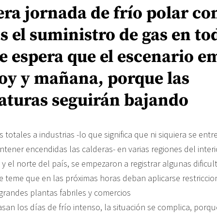
era jornada de frío polar c
 el suministro de gas en tod
se espera que el escenario 
oy y mañana, porque las
aturas seguirán bajando
 totales a industrias -lo que significa que ni siquiera se ent
tener encendidas las calderas- en varias regiones del interi
y el norte del país, se empezaron a registrar algunas dificu
 se teme que en las próximas horas deban aplicarse restricc
 grandes plantas fabriles y comercios
an los días de frío intenso, la situación se complica, porqu