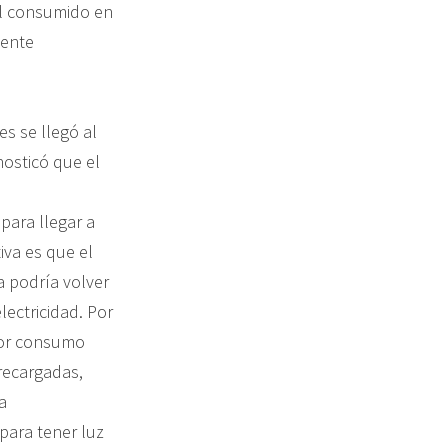
tal consumido en
mente
s se llegó al
nosticó que el
 para llegar a
iva es que el
a podría volver
lectricidad. Por
ayor consumo
brecargadas,
a
para tener luz