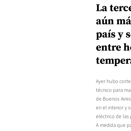
La terc
aún más
país y 
entre h
temper
Ayer hubo cortes
técnico para man
de Buenos Aires 
en el interior y
eléctrico de las
A medida que pas