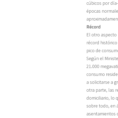
cúbicos por día-
épocas normales
aproximadament
Récord
El otro aspecto 
récord históric
pico de consumo
Según el Ministe
21.000 megavatio
consumo residen
a solicitarse a 
otra parte, las
domiciliario, lo
sobre todo, en 
asentamientos d