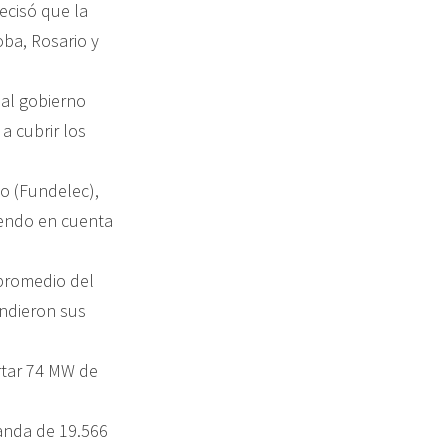
ecisó que la
oba, Rosario y
 al gobierno
a cubrir los
co (Fundelec),
niendo en cuenta
promedio del
endieron sus
rtar 74 MW de
manda de 19.566