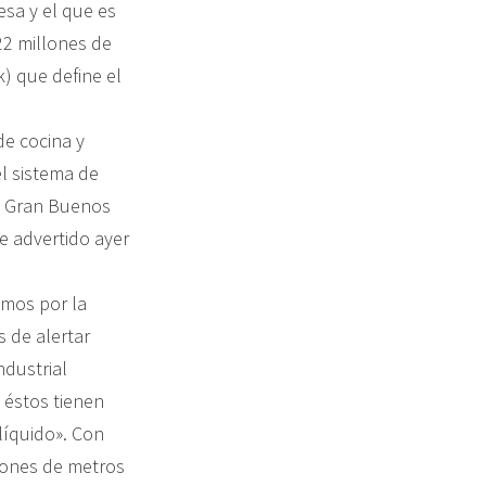
esa y el que es
22 millones de
) que define el
de cocina y
el sistema de
al Gran Buenos
ue advertido ayer
amos por la
s de alertar
ndustrial
 éstos tienen
íquido». Con
lones de metros