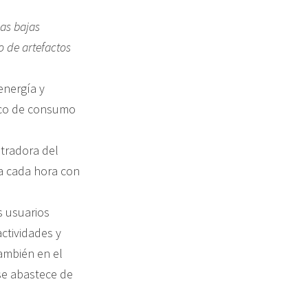
las bajas
o de artefactos
energía y
rico de consumo
tradora del
a cada hora con
s usuarios
actividades y
también en el
se abastece de