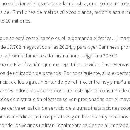
 no solucionaría los cortes a la industria, que, sobre un to
 de 47 millones de metros cúbicos diarios, recibiría actual
e 10 millones.
que se está complicando es el la demanda eléctrica. El marte
o de 19.702 megavatios a las 20.24, y para ayer Cammesa pro
, aproximadamente a la misma hora, llegaría a 20.300.
rio de Planificación -que maneja Julio De Vido-, hay reservas
s de utilización de potencia. Por consiguiente, si la expectat
cial de luz siga aumentando por el frío, entre hoy y mañan
grandes industrias y comercios que restrinjan el consumo de e
 redes de distribución eléctrica se ven presionadas por el m
 que deriva en salida de servicio de algunas instalaciones so
áreas atendidas por cooperativas y en barrios muy cercanos 
onde los vecinos utilizan ilegalmente cables de alumbrado 