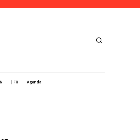
EN
| FR
Agenda