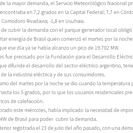
e la mayor demanda, el Servicio Meteorológico Nacional pr
encontraba en 7,2 grados en la Capital Federal; 7,7 en Córd
 Comodoro Rivadavia; -1,8 en Usuhaia.
d de cubrir la demanda con el parque generador local obligó
rtar energía de Brasil quien comenzó el martes por la noche 
que ese día ya se había alcanzo un pico de 19.702 MW.
es fue precisado por la Fundación para el Desarrollo Eléctri
que difunde el desarrollo del sector eléctrico argentino, te
de la industria eléctrica y de sus consumidores.
mo del martes por la noche se dio cuando la temperatura 
hasta los 5 grados, por lo que los usuarios residenciales pr
ricos de calefacción.
brado este miércoles, había implicado la necesidad de impo
MW de Brasil para poder cubrir la demanda.
nterior registrada el 23 de julio del año pasado, con una de