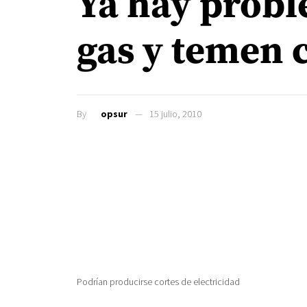
Ya hay probl
gas y temen c
By
opsur
15 julio, 2010
Podrían producirse cortes de electricidad