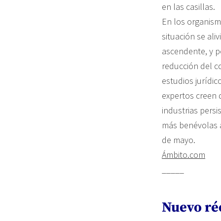
en las casillas.
En los organism
situación se ali
ascendente, y p
reducción del c
estudios jurídic
expertos creen q
industrias pers
más benévolas a
de mayo.
Ámbito.com
_____
Nuevo ré