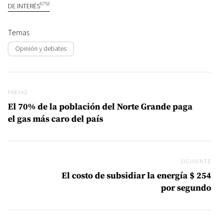
6753
DE INTERÉS
Temas
Opinión y debates
Navegación de entradas
Previo
PREVIO
El 70% de la población del Norte Grande paga
el gas más caro del país
SIGUIENTE
Si
El costo de subsidiar la energía $ 254
por segundo