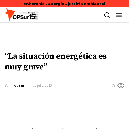
soberanía - energía - justicia ambiental
Skip to content
“La situación energética es
muy grave”
By
opsur
25 julio, 2010
38