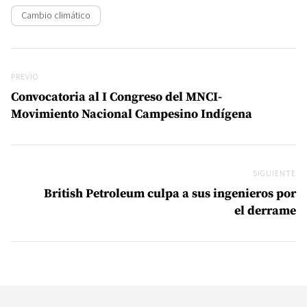
Cambio climático
Navegación de entradas
Previo
PREVIO
Convocatoria al I Congreso del MNCI-
Movimiento Nacional Campesino Indígena
SIGUIENTE
Si
British Petroleum culpa a sus ingenieros por
el derrame