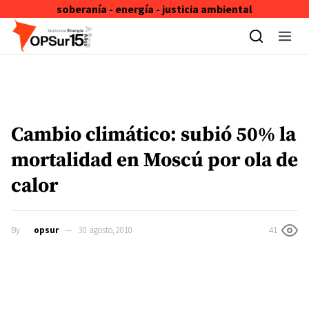
soberanía - energía - justicia ambiental
Skip to content
Cambio climático: subió 50% la
mortalidad en Moscú por ola de
calor
By
opsur
30 agosto, 2010
41