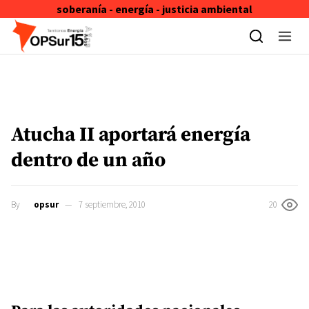
soberanía - energía - justicia ambiental
Skip to content
Atucha II aportará energía
dentro de un año
By
opsur
7 septiembre, 2010
20