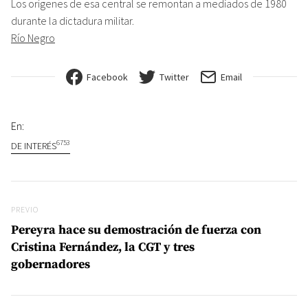
Los orígenes de esa central se remontan a mediados de 1980
durante la dictadura militar.
Río Negro
Facebook
Twitter
Email
En:
6753
DE INTERÉS
Navegación de entradas
Previo
PREVIO
Pereyra hace su demostración de fuerza con
Cristina Fernández, la CGT y tres
gobernadores