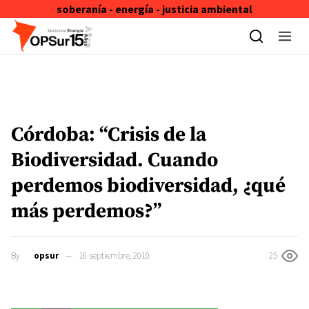
soberanía - energía - justicia ambiental
Skip to content
Córdoba: “Crisis de la
Biodiversidad. Cuando
perdemos biodiversidad, ¿qué
más perdemos?”
By
opsur
16 septiembre, 2010
25