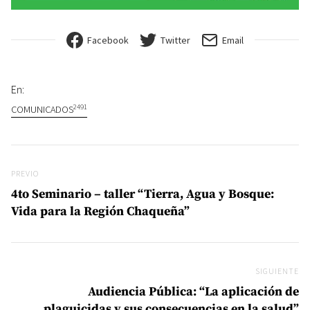
Facebook
Twitter
Email
En:
2491
COMUNICADOS
Navegación de entradas
Previo
PREVIO
4to Seminario – taller “Tierra, Agua y Bosque:
Vida para la Región Chaqueña”
SIGUIENTE
Si
Audiencia Pública: “La aplicación de
plaguicidas y sus consecuencias en la salud”