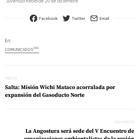
·Juventud Rebelde 20 de diciembre
Facebook
Twitter
Email
En:
2491
COMUNICADOS
Navegación de entradas
Previo
PREVIO
Salta: Misión Wichi Mataco acorralada por
expansión del Gasoducto Norte
SIGUIENTE
Si
La Angostura será sede del V Encuentro de
organizaciones ambientalistas de la región