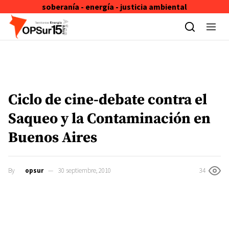
soberanía - energía - justicia ambiental
Skip to content
Ciclo de cine-debate contra el
Saqueo y la Contaminación en
Buenos Aires
By
opsur
30 septiembre, 2010
34