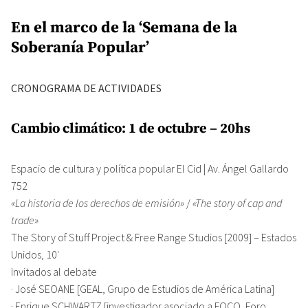
En el marco de la ‘Semana de la
Soberanía Popular’
CRONOGRAMA DE ACTIVIDADES
Cambio climático: 1 de octubre – 20hs
Espacio de cultura y política popular El Cid | Av. Ángel Gallardo
752
«La historia de los derechos de emisión»
/
«The story of cap and
trade»
The Story of Stuff Project & Free Range Studios [2009] – Estados
Unidos, 10′
Invitados al debate
· José SEOANE [GEAL, Grupo de Estudios de América Latina]
· Enrique SCHWARTZ [investigador asociado a FOCO, Foro