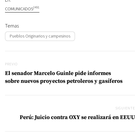
2491
COMUNICADOS
Temas
Pueblos Originarios y campesinos
Navegación de entradas
Previo
PREVIO
El senador Marcelo Guinle pide informes
sobre nuevos proyectos petroleros y gasíferos
SIGUIENTE
Si
Perú: Juicio contra OXY se realizará en EEUU