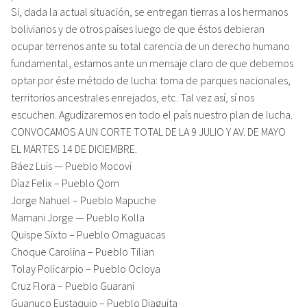
Si, dada la actual situación, se entregan tierras a los hermanos
bolivianos y de otros países luego de que éstos debieran
ocupar terrenos ante su total carencia de un derecho humano
fundamental, estamos ante un mensaje claro de que debemos
optar por éste método de lucha: toma de parques nacionales,
territorios ancestrales enrejados, etc. Tal vez así, sí nos
escuchen. Agudizaremos en todo el país nuestro plan de lucha.
CONVOCAMOS A UN CORTE TOTAL DE LA 9 JULIO Y AV. DE MAYO
EL MARTES 14 DE DICIEMBRE.
Báez Luis — Pueblo Mocovi
Díaz Felix – Pueblo Qom
Jorge Nahuel – Pueblo Mapuche
Mamani Jorge — Pueblo Kolla
Quispe Sixto – Pueblo Omaguacas
Choque Carolina – Pueblo Tilian
Tolay Policarpio – Pueblo Ocloya
Cruz Flora – Pueblo Guarani
Guanuco Eustaquio – Pueblo Diaguita