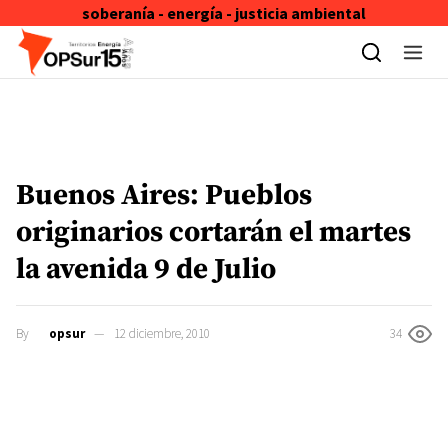
soberanía - energía - justicia ambiental
Skip to content
Buenos Aires: Pueblos
originarios cortarán el martes
la avenida 9 de Julio
By
opsur
12 diciembre, 2010
34