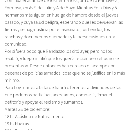
Continúa el acampe de los hermanos Qom de La Primavera,
Formosa, en Av 9 de Julio y A de Mayo. Mientras Felix Dias y 5
hermanos más siguen en huelga de hambre desde el jueves
pasado, y cuya salud peligra, esperando que les devuelvan las
tierras y se haga justicia por el asesinato, los heridos, los
ranchos y documentos quemados y la persecusiones en la
comunidad.
Por si fuera poco que Randazzo los citó ayer, pero no los
recibió, y luego mintió que los quería recibir pero ellos no se
presentaron. Desde entonces han cercado el acampe con
decenas de policías armados, cosa que no se justifica en lo más
mínimo.
Para hoy martes a la tarde habrá diferentes actividades de las
que podemos participar, acercarnos, compartir, firmar el
petitorio y apoyar el reclamo y sumarnos.
Martes 28 de diciembre:
18 hs Acústico de Naturalmente
19 hs Huairas