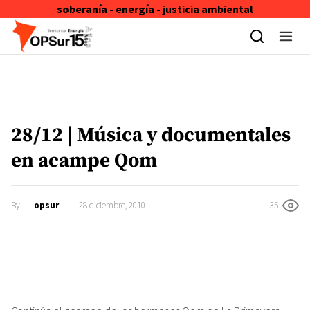
soberanía - energía - justicia ambiental
Skip to content
28/12 | Música y documentales
en acampe Qom
By
opsur
28 diciembre, 2010
35