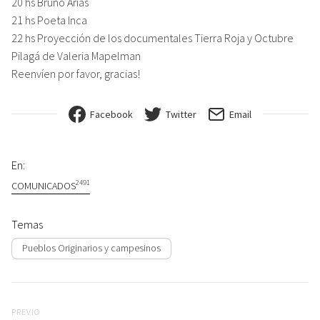
20 hs Bruno Arias
21 hs Poeta Inca
22 hs Proyección de los documentales Tierra Roja y Octubre
Pilagá de Valeria Mapelman
Reenvíen por favor, gracias!
Facebook
Twitter
Email
En:
2491
COMUNICADOS
Temas
Pueblos Originarios y campesinos
Navegación de entradas
Previo
PREVIO