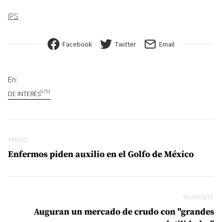
IPS
Facebook
Twitter
Email
En:
6753
DE INTERÉS
Navegación de entradas
Previo
PREVIO
Enfermos piden auxilio en el Golfo de México
SIGUIENTE
Si
Auguran un mercado de crudo con "grandes