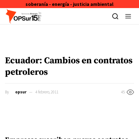
soberanía - energía - justicia ambiental
Skip to content
Ecuador: Cambios en contratos
petroleros
By
opsur
4 febrero, 2011
45