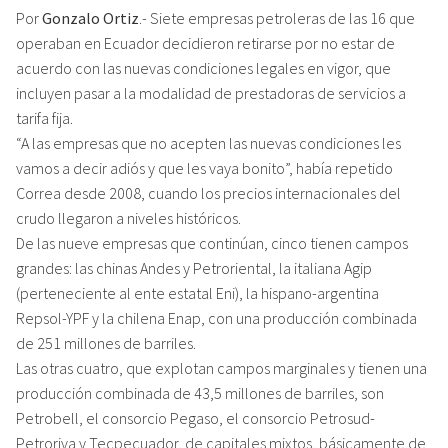
Por
Gonzalo Ortiz
.- Siete empresas petroleras de las 16 que
operaban en Ecuador decidieron retirarse por no estar de
acuerdo con las nuevas condiciones legales en vigor, que
incluyen pasar a la modalidad de prestadoras de servicios a
tarifa fija.
“A las empresas que no acepten las nuevas condiciones les
vamos a decir adiós y que les vaya bonito”, había repetido
Correa desde 2008, cuando los precios internacionales del
crudo llegaron a niveles históricos.
De las nueve empresas que continúan, cinco tienen campos
grandes: las chinas Andes y Petroriental, la italiana Agip
(perteneciente al ente estatal Eni), la hispano-argentina
Repsol-YPF y la chilena Enap, con una producción combinada
de 251 millones de barriles.
Las otras cuatro, que explotan campos marginales y tienen una
producción combinada de 43,5 millones de barriles, son
Petrobell, el consorcio Pegaso, el consorcio Petrosud-
Petroriva y Tecpecuador, de capitales mixtos, básicamente de