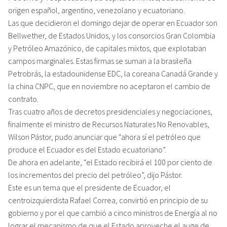
origen español, argentino, venezolano y ecuatoriano.
Las que decidieron el domingo dejar de operar en Ecuador son
Bellwether, de Estados Unidos, y los consorcios Gran Colombia
y Petróleo Amazónico, de capitales mixtos, que explotaban
campos marginales. Estas firmas se suman a la brasileña
Petrobrás, la estadounidense EDC, la coreana Canadá Grande y
la china CNPC, que en noviembre no aceptaron el cambio de
contrato.
Tras cuatro años de decretos presidenciales y negociaciones,
finalmente el ministro de Recursos Naturales No Renovables,
Wilson Pástor, pudo anunciar que “ahora sí el petróleo que
produce el Ecuador es del Estado ecuatoriano”.
De ahora en adelante, “el Estado recibirá el 100 por ciento de
los incrementos del precio del petróleo”, dijo Pástor.
Este es un tema que el presidente de Ecuador, el
centroizquierdista Rafael Correa, convirtió en principio de su
gobierno y por el que cambió a cinco ministros de Energía al no
lograr el mecanismo de que el Estado aproveche el auge de