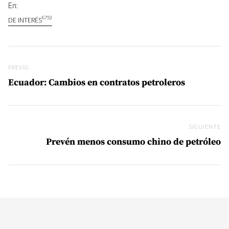
En:
6753
DE INTERÉS
Navegación de entradas
Previo
PREVIO
Ecuador: Cambios en contratos petroleros
SIGUIENTE
Si
Prevén menos consumo chino de petróleo