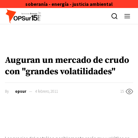
soberanía - energía - justicia ambiental
Skip to content
Auguran un mercado de crudo
con "grandes volatilidades"
By
opsur
4 febrero, 2011
15