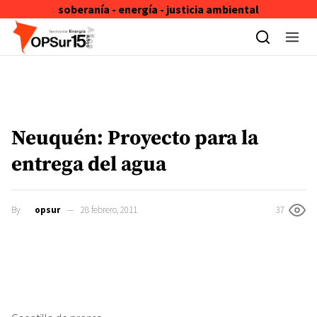
soberanía - energía - justicia ambiental
Skip to content
Neuquén: Proyecto para la
entrega del agua
By
opsur
28 febrero, 2011
37