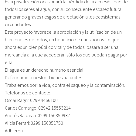
Esta privatización ocasionará la pérdida de la accesibilidad de
todos los seres al agua, con su consecuente escasez futura,
generando graves riesgos de afectación a los ecosistemas
circundantes.
Este proyecto favorece la apropiación y la utilización de un
bien que es de todos, en beneficio de unos pocos. Lo que
ahora es un bien público vital y de todos, pasará a ser una
mercancía a la que accederán sólo los que puedan pagar por
ella.
El agua es un derecho humano esencial
Defendamos nuestros bienes naturales
Trabajemos por la vida, contra el saqueo y la contaminación.
Telefonos de contacto:
Oscar Ragni: 0299 4466100
Carlos Camargo: 02942 15553214
Andrés Rabassa: 0299 156359937
Alicia Ferrari: 0299 156351750
Adhieren: