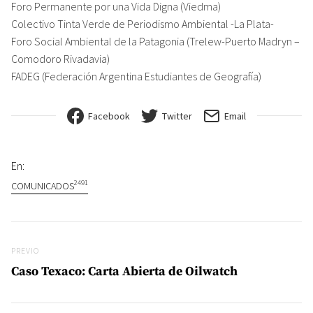
Foro Permanente por una Vida Digna (Viedma)
Colectivo Tinta Verde de Periodismo Ambiental -La Plata-
Foro Social Ambiental de la Patagonia (Trelew-Puerto Madryn –
Comodoro Rivadavia)
FADEG (Federación Argentina Estudiantes de Geografía)
Facebook
Twitter
Email
En:
2491
COMUNICADOS
Navegación de entradas
Previo
PREVIO
Caso Texaco: Carta Abierta de Oilwatch