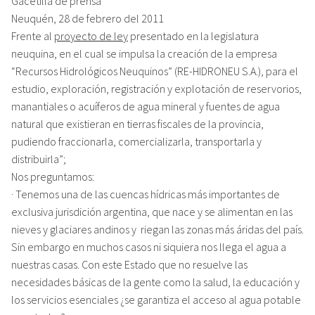
Gacetilla de prensa
Neuquén, 28 de febrero del 2011
Frente al
proyecto de ley
presentado en la legislatura
neuquina, en el cual se impulsa la creación de la empresa
“Recursos Hidrológicos Neuquinos” (RE-HIDRONEU S.A.), para el
estudio, exploración, registración y explotación de reservorios,
manantiales o acuíferos de agua mineral y fuentes de agua
natural que existieran en tierras fiscales de la provincia,
pudiendo fraccionarla, comercializarla, transportarla y
distribuirla”;
Nos preguntamos:
· Tenemos una de las cuencas hídricas más importantes de
exclusiva jurisdición argentina, que nace y se alimentan en las
nieves y glaciares andinos y riegan las zonas más áridas del país.
Sin embargo en muchos casos ni siquiera nos llega el agua a
nuestras casas. Con este Estado que no resuelve las
necesidades básicas de la gente como la salud, la educación y
los servicios esenciales ¿se garantiza el acceso al agua potable