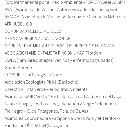
Foro Permanente por el Medio Ambiente –FOPERMA-(Neuquén)
AVAL (Asamblea de Vecinos Autoconvocados de Loncopué)
AVACAM (Asamblea de Vecinos Autoconv. de Campana Mahuida)
AFR HUECU CO
COMUNIDAD MELLAO MORALES
MESA CAMPESINA ZONA LONCOPUE
CORRIENTE DE MILITANTES POR LOS DERECHOS HUMANOS
ASOCIACION AMBIENTALISTA RINCON LIMAY (Plottier)
FAVEA (Familiares, amigos, vecinos y enfermos agrupados)
Grupo Moreno
ECOSUR (Filial Patagonia Norte)
Asociación Ecologista Piuké (Bariloche)
Colectivo Tinta Verde Periodismo Ambiental
Asamblea SANIDARIOS “Por la Sanidad de LA Cuenca del Lago
Nahuel Huapi y los Ríos Limay, Neuquén y Negro”. (Neuquén –
Río Negro – C. de Patagones, Pcia. de Bs. As.)
Asamblea Coordinadora Patagónica por la Vida y el Territorio
Fundación UÑOPATUN (Patagonia)