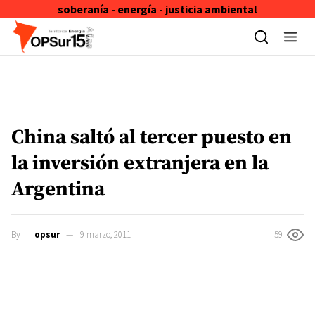
soberanía - energía - justicia ambiental
Skip to content
China saltó al tercer puesto en
la inversión extranjera en la
Argentina
By
opsur
9 marzo, 2011
59