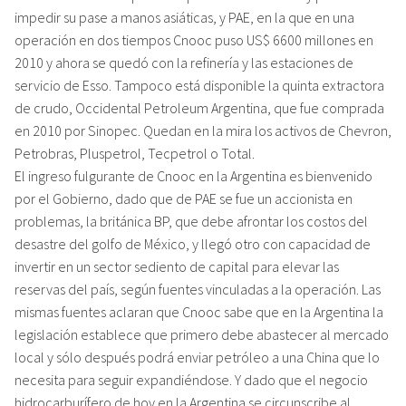
impedir su pase a manos asiáticas, y PAE, en la que en una
operación en dos tiempos Cnooc puso US$ 6600 millones en
2010 y ahora se quedó con la refinería y las estaciones de
servicio de Esso. Tampoco está disponible la quinta extractora
de crudo, Occidental Petroleum Argentina, que fue comprada
en 2010 por Sinopec. Quedan en la mira los activos de Chevron,
Petrobras, Pluspetrol, Tecpetrol o Total.
El ingreso fulgurante de Cnooc en la Argentina es bienvenido
por el Gobierno, dado que de PAE se fue un accionista en
problemas, la británica BP, que debe afrontar los costos del
desastre del golfo de México, y llegó otro con capacidad de
invertir en un sector sediento de capital para elevar las
reservas del país, según fuentes vinculadas a la operación. Las
mismas fuentes aclaran que Cnooc sabe que en la Argentina la
legislación establece que primero debe abastecer al mercado
local y sólo después podrá enviar petróleo a una China que lo
necesita para seguir expandiéndose. Y dado que el negocio
hidrocarburífero de hoy en la Argentina se circunscribe al