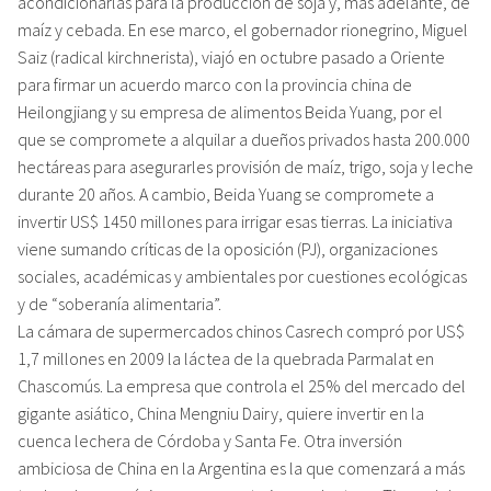
acondicionarlas para la producción de soja y, más adelante, de
maíz y cebada. En ese marco, el gobernador rionegrino, Miguel
Saiz (radical kirchnerista), viajó en octubre pasado a Oriente
para firmar un acuerdo marco con la provincia china de
Heilongjiang y su empresa de alimentos Beida Yuang, por el
que se compromete a alquilar a dueños privados hasta 200.000
hectáreas para asegurarles provisión de maíz, trigo, soja y leche
durante 20 años. A cambio, Beida Yuang se compromete a
invertir US$ 1450 millones para irrigar esas tierras. La iniciativa
viene sumando críticas de la oposición (PJ), organizaciones
sociales, académicas y ambientales por cuestiones ecológicas
y de “soberanía alimentaria”.
La cámara de supermercados chinos Casrech compró por US$
1,7 millones en 2009 la láctea de la quebrada Parmalat en
Chascomús. La empresa que controla el 25% del mercado del
gigante asiático, China Mengniu Dairy, quiere invertir en la
cuenca lechera de Córdoba y Santa Fe. Otra inversión
ambiciosa de China en la Argentina es la que comenzará a más