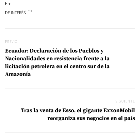
En:
6753
DE INTERÉS
Navegación de entradas
Previo
PREVIO
Ecuador: Declaración de los Pueblos y
Nacionalidades en resistencia frente a la
licitación petrolera en el centro sur de la
Amazonía
SIGUIENTE
Si
Tras la venta de Esso, el gigante ExxonMobil
reorganiza sus negocios en el país