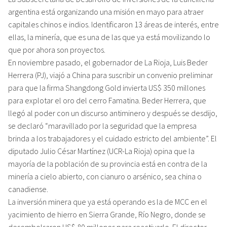
argentina está organizando una misión en mayo para atraer
capitales chinos e indios. Identificaron 13 áreas de interés, entre
ellas, la minería, que es una de las que ya está movilizando lo
que por ahora son proyectos.
En noviembre pasado, el gobernador de La Rioja, Luis Beder
Herrera (PJ), viajó a China para suscribir un convenio preliminar
para que la firma Shangdong Gold invierta US$ 350 millones
para explotar el oro del cerro Famatina. Beder Herrera, que
llegó al poder con un discurso antiminero y después se desdijo,
se declaró “maravillado por la seguridad que la empresa
brinda a los trabajadores y el cuidado estricto del ambiente”. El
diputado Julio César Martínez (UCR-La Rioja) opina que la
mayoría de la población de su provincia está en contra de la
minería a cielo abierto, con cianuro o arsénico, sea china o
canadiense.
La inversión minera que ya está operando es la de MCC en el
yacimiento de hierro en Sierra Grande, Río Negro, donde se
desembolsaron US$ 80 millones para reactivarlo. El director