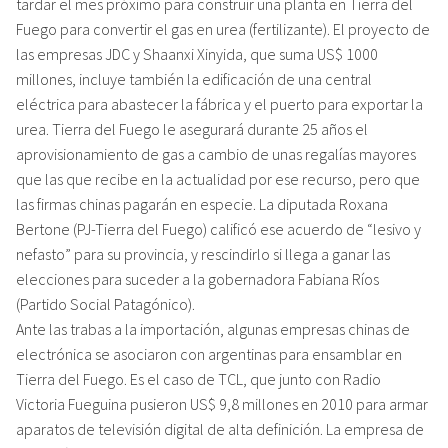
tardar el mes próximo para construir una planta en Tierra del
Fuego para convertir el gas en urea (fertilizante). El proyecto de
las empresas JDC y Shaanxi Xinyida, que suma US$ 1000
millones, incluye también la edificación de una central
eléctrica para abastecer la fábrica y el puerto para exportar la
urea. Tierra del Fuego le asegurará durante 25 años el
aprovisionamiento de gas a cambio de unas regalías mayores
que las que recibe en la actualidad por ese recurso, pero que
las firmas chinas pagarán en especie. La diputada Roxana
Bertone (PJ-Tierra del Fuego) calificó ese acuerdo de “lesivo y
nefasto” para su provincia, y rescindirlo si llega a ganar las
elecciones para suceder a la gobernadora Fabiana Ríos
(Partido Social Patagónico).
Ante las trabas a la importación, algunas empresas chinas de
electrónica se asociaron con argentinas para ensamblar en
Tierra del Fuego. Es el caso de TCL, que junto con Radio
Victoria Fueguina pusieron US$ 9,8 millones en 2010 para armar
aparatos de televisión digital de alta definición. La empresa de