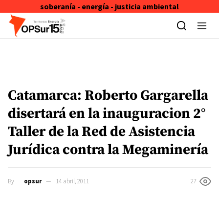
soberanía - energía - justicia ambiental
Skip to content
Catamarca: Roberto Gargarella
disertará en la inauguracion 2°
Taller de la Red de Asistencia
Jurídica contra la Megaminería
By
opsur
14 abril, 2011
27