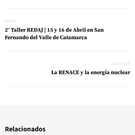
Navegación de entradas
Previo
PREVIO
2° Taller REDAJ | 15 y 16 de Abril en San
Fernando del Valle de Catamarca
SIGUIENTE
Si
La RENACE y la energía nuclear
Relacionados