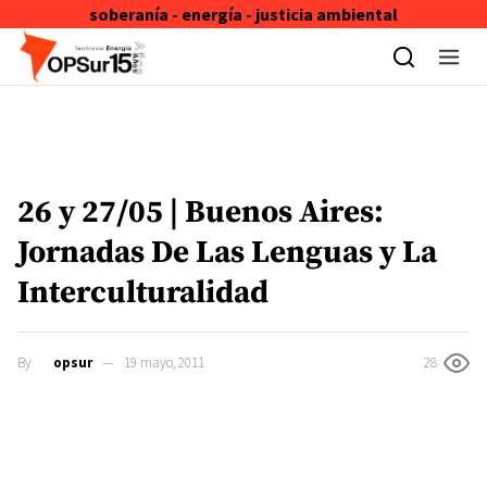
soberanía - energía - justicia ambiental
Skip to content
26 y 27/05 | Buenos Aires:
Jornadas De Las Lenguas y La
Interculturalidad
By
opsur
19 mayo, 2011
28