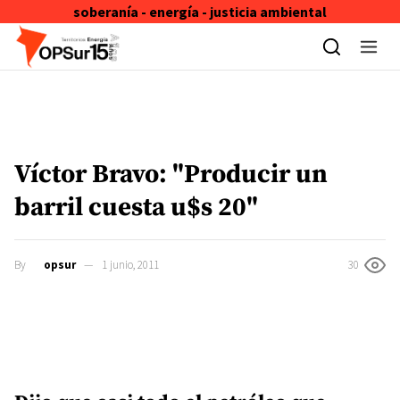
soberanía - energía - justicia ambiental
Skip to content
Víctor Bravo: "Producir un
barril cuesta u$s 20"
By
opsur
1 junio, 2011
30