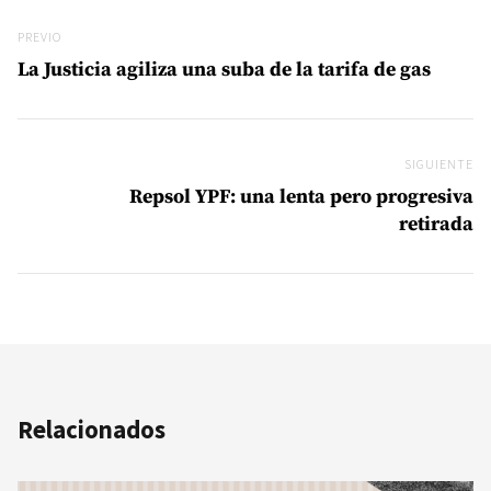
Navegación de entradas
Previo
PREVIO
La Justicia agiliza una suba de la tarifa de gas
SIGUIENTE
Si
Repsol YPF: una lenta pero progresiva
retirada
Relacionados