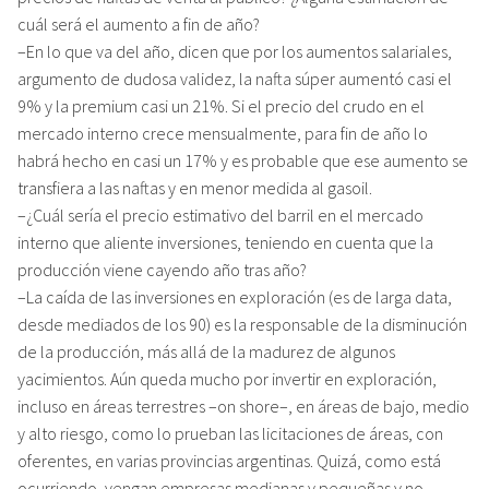
cuál será el aumento a fin de año?
–En lo que va del año, dicen que por los aumentos salariales,
argumento de dudosa validez, la nafta súper aumentó casi el
9% y la premium casi un 21%. Si el precio del crudo en el
mercado interno crece mensualmente, para fin de año lo
habrá hecho en casi un 17% y es probable que ese aumento se
transfiera a las naftas y en menor medida al gasoil.
–¿Cuál sería el precio estimativo del barril en el mercado
interno que aliente inversiones, teniendo en cuenta que la
producción viene cayendo año tras año?
–La caída de las inversiones en exploración (es de larga data,
desde mediados de los 90) es la responsable de la disminución
de la producción, más allá de la madurez de algunos
yacimientos. Aún queda mucho por invertir en exploración,
incluso en áreas terrestres –on shore–, en áreas de bajo, medio
y alto riesgo, como lo prueban las licitaciones de áreas, con
oferentes, en varias provincias argentinas. Quizá, como está
ocurriendo, vengan empresas medianas y pequeñas y no