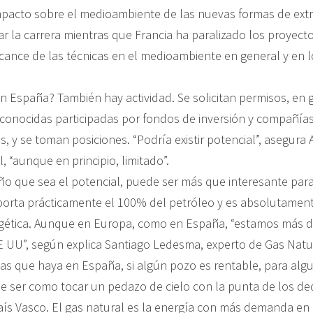
 impacto sobre el medioambiente de las nuevas formas de extr
iar la carrera mientras que Francia ha paralizado los proyect
lcance de las técnicas en el medioambiente en general y en l
n España? También hay actividad. Se solicitan permisos, en 
onocidas participadas por fondos de inversión y compañía
 y se toman posiciones. “Podría existir potencial”, asegura
, “aunque en principio, limitado”.
o que sea el potencial, puede ser más que interesante par
orta prácticamente el 100% del petróleo y es absolutamen
rgética. Aunque en Europa, como en España, “estamos más 
E UU”, según explica Santiago Ledesma, experto de Gas Natu
as que haya en España, si algún pozo es rentable, para al
ser como tocar un pedazo de cielo con la punta de los de
País Vasco. El gas natural es la energía con más demanda e