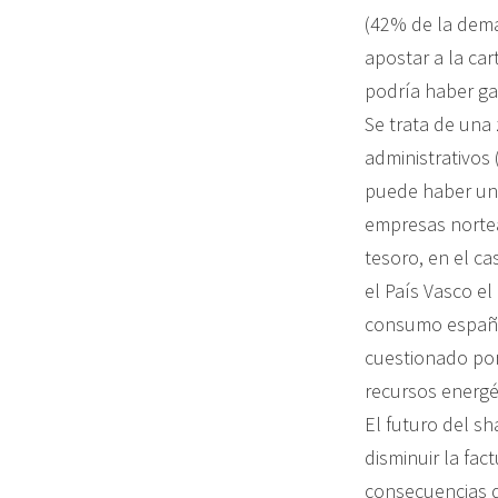
(42% de la dema
apostar a la car
podría haber ga
Se trata de una
administrativos 
puede haber un 
empresas norte
tesoro, en el c
el País Vasco el
consumo español
cuestionado por
recursos energét
El futuro del s
disminuir la fac
consecuencias d