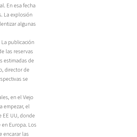
al. En esa fecha
. La explosión
lentizar algunas
 La publicación
de las reservas
as estimadas de
o, director de
rspectivas se
es, en el Viejo
a empezar, el
 de EE UU, donde
e en Europa. Los
e encarar las