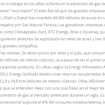
n a trabajar en los años ochenta en la extracción de gas de
nan “roca madre”. El éxito fue tal que las grandes empresas
, Shell o Statoil han invertido 44.000 millones de euros en 
nejados por Gas Natural Fenosa. Las ganadoras: empresas
o como Chesapeake, Exco, XTO Energy, Atlas o Duvenay, qu
dquirieron derechos de explotación en miles de acres y han 
as grandes compañías.
ifras marean. Se abren pozos por miles y el país, que cons
de millones de metros cúbicos), va a pasar de ser el primer 
 exportar producto. En cifras: según la Energy Information 
(2011 Energy Outlook) existen unas reservas recuperables d
1,9 y 34,8 tcm (billones de metros cúbicos). Cifras difícilm
o que se entienden mejor con una sola frase: en el mejor de
suministro de gas al mercado americano durante un siglo. Esp
convencional suponía el 6% del consumo estadounidense, e