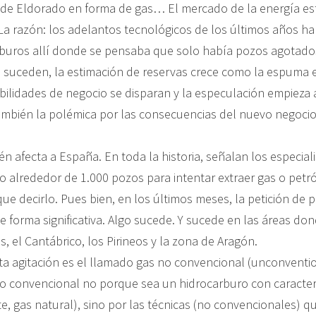
de Eldorado en forma de gas… El mercado de la energía es
La razón: los adelantos tecnológicos de los últimos años h
rburos allí donde se pensaba que solo había pozos agotado
e suceden, la estimación de reservas crece como la espuma
bilidades de negocio se disparan y la especulación empieza a
ambién la polémica por las consecuencias del nuevo negocio
n afecta a España. En toda la historia, señalan los especial
o alrededor de 1.000 pozos para intentar extraer gas o petr
que decirlo. Pues bien, en los últimos meses, la petición de 
e forma significativa. Algo sucede. Y sucede en las áreas do
, el Cantábrico, los Pirineos y la zona de Aragón.
ta agitación es el llamado gas no convencional (unconventio
 convencional no porque sea un hidrocarburo con caracter
e, gas natural), sino por las técnicas (no convencionales) qu