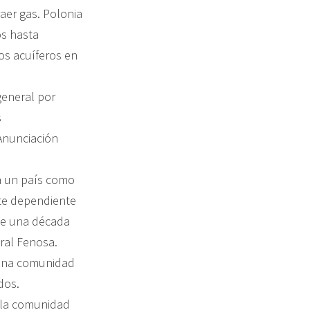
aer gas. Polonia
os hasta
os acuíferos en
general por
s
 Anunciación
a un país como
te dependiente
de una década
ral Fenosa.
guna comunidad
dos.
n la comunidad