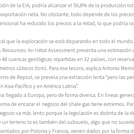
ción de la EIA, podría alcanzar el 56,8% de la producción tot
 exportación neta. No obstante, todo depende de los precios
ncional ha reducido los precios a la mitad, lo que podría ra
 tal que la exploración se está disparando en todo el mundo.
 Resources: An Initial Assessment presenta una estimación 
 48 cuencas geológicas repartidas en 32 países, con reserv
metros cúbicos (tcm). Para ese tesoro, explica Antonio Merin
orno de Repsol, se preveía una extracción lenta “pero las pe
 Asia-Pacífico y en América Latina”.
a llegado a Europa, pero de forma diversa. En líneas general
orma de encarar el negocio del shale gas tiene extremos. Par
egocio va más lento porque la legislación es distinta de la
de un terreno lo es también del subsuelo, algo que no suced
sentados por Polonia y Francia, vienen dados por la forma d