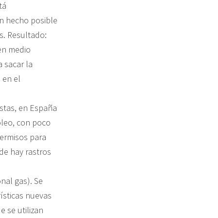
tá
an hecho posible
s. Resultado:
 en medio
 sacar la
 en el
istas, en España
óleo, con poco
permisos para
nde hay rastros
nal gas). Se
ísticas nuevas
e se utilizan