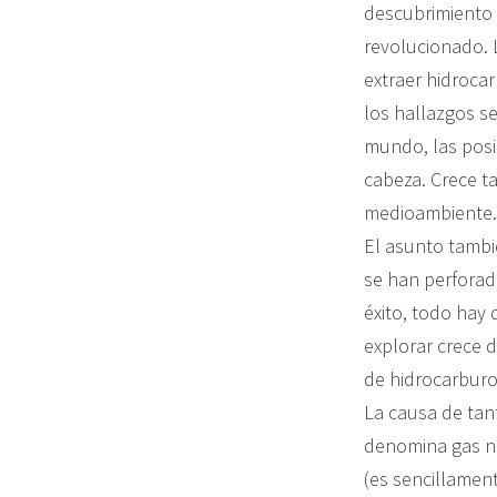
descubrimiento 
revolucionado. 
extraer hidroca
los hallazgos s
mundo, las posi
cabeza. Crece t
medioambiente.
El asunto tambié
se han perforad
éxito, todo hay 
explorar crece d
de hidrocarburos
La causa de tan
denomina gas no
(es sencillament