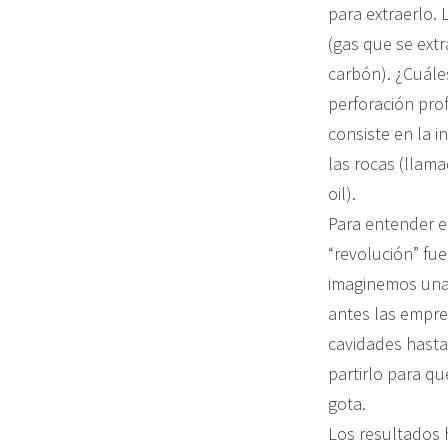
para extraerlo. 
(gas que se ext
carbón). ¿Cuále
perforación pro
consiste en la i
las rocas (llama
oil).
Para entender e
“revolución” fu
imaginemos una 
antes las empres
cavidades hasta
partirlo para qu
gota.
Los resultados 