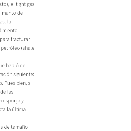
o), el tight gas
l manto de
s: la
dimiento
para fracturar
 petróleo (shale
que habló de
ación siguiente:
. Pues bien, si
 de las
a esponja y
ta la última
ras de tamaño