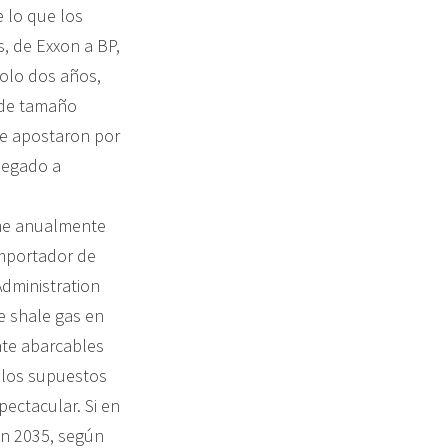
 lo que los
, de Exxon a BP,
solo dos años,
 de tamaño
e apostaron por
llegado a
ume anualmente
importador de
Administration
e shale gas en
ente abarcables
 los supuestos
ectacular. Si en
n 2035, según