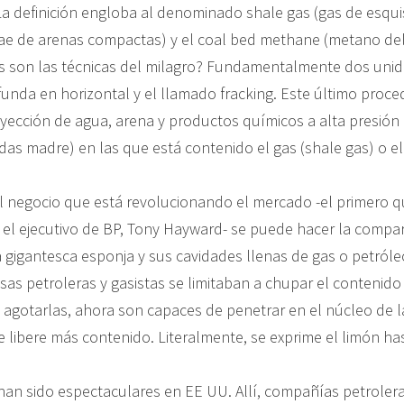
La definición engloba al denominado shale gas (gas de esquist
rae de arenas compactas) y el coal bed methane (metano de
s son las técnicas del milagro? Fundamentalmente dos unida
funda en horizontal y el llamado fracking. Este último proce
nyección de agua, arena y productos químicos a alta presión 
das madre) en las que está contenido el gas (shale gas) o el
l negocio que está revolucionando el mercado -el primero 
e el ejecutivo de BP, Tony Hayward- se puede hacer la compar
gigantesca esponja y sus cavidades llenas de gas o petróleo
as petroleras y gasistas se limitaban a chupar el contenido
 agotarlas, ahora son capaces de penetrar en el núcleo de l
e libere más contenido. Literalmente, se exprime el limón has
han sido espectaculares en EE UU. Allí, compañías petrole