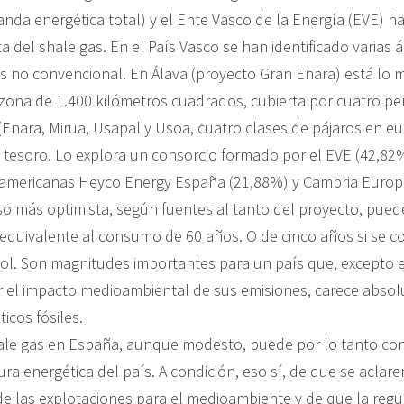
nda energética total) y el Ente Vasco de la Energía (EVE) ha
ta del shale gas. En el País Vasco se han identificado varias 
s no convencional. En Álava (proyecto Gran Enara) está lo
 zona de 1.400 kilómetros cuadrados, cubierta por cuatro pe
(Enara, Mirua, Usapal y Usoa, cuatro clases de pájaros en eus
tesoro. Lo explora un consorcio formado por el EVE (42,82%
americanas Heyco Energy España (21,88%) y Cambria Europe
aso más optimista, según fuentes al tanto del proyecto, pue
 equivalente al consumo de 60 años. O de cinco años si se c
. Son magnitudes importantes para un país que, excepto e
 el impacto medioambiental de sus emisiones, carece abso
icos fósiles.
hale gas en España, aunque modesto, puede por lo tanto cont
tura energética del país. A condición, eso sí, de que se aclare
e las explotaciones para el medioambiente y de que la regu