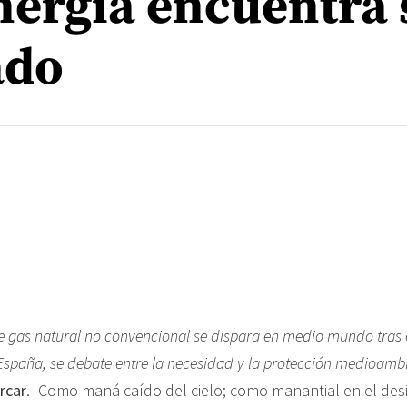
nergía encuentra 
ado
e gas natural no convencional se dispara en medio mundo tras 
spaña, se debate entre la necesidad y la protección medioamb
rcar
.- Como maná caído del cielo; como manantial en el des