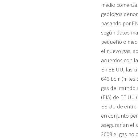
medio comenzaro
geólogos denomi
pasando por ENI
según datos ma
pequeño o medi
el nuevo gas, a
acuerdos con l
En EE UU, las c
646 bcm (miles 
gas del mundo a
(EIA) de EE UU 
EE UU de entre 1
en conjunto per
asegurarían el 
2008 el gas no 