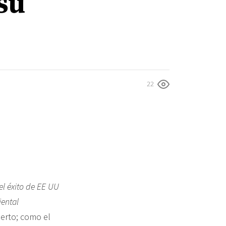
su
22
el éxito de EE UU
iental
ierto; como el