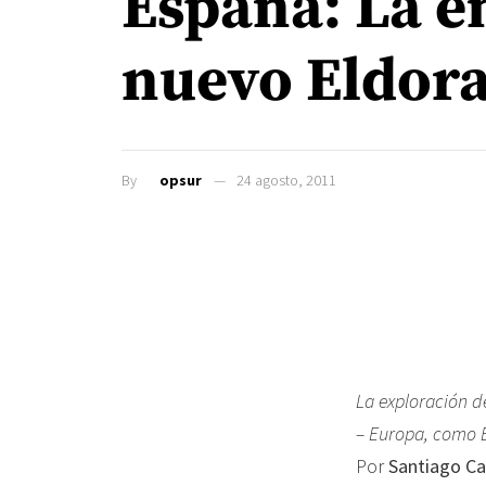
España: La e
nuevo Eldor
By
opsur
24 agosto, 2011
La exploración d
– Europa, como E
Por
Santiago Ca