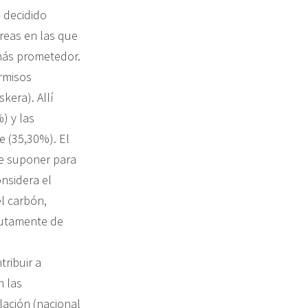
 decidido
áreas en las que
 más prometedor.
rmisos
kera). Allí
) y las
 (35,30%). El
de suponer para
onsidera el
l carbón,
lutamente de
ribuir a
n las
lación (nacional