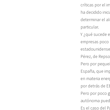
críticas por el
ha decidido inic
determinar el a
particular.
Y ¿qué sucede e
empresas poco c
estadounidenses,
Pérez, de Repsol
Pero por pequeñ
España, que imp
en materia ene
por detrás de E
Pero por poco g
autónoma puede 
Es el caso del 