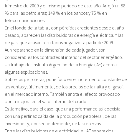
trimestre de 2009 y el mismo período de este año. Arrojó un 88
% para las petroleras; 149 % en los bancos y 75 % en
telecomunicaciones.
En el fondo de la tabla , con pérdidas crecientes desde el año
pasado, aparecen las distribuidoras de energía eléctrica. Y las
de gas, que acusan resultados negativos a partir de 2009.
Aun reparando en la dimensión de cada jugador, son
considerables los contrastes al interior del sector energético.
Un trabajo del Instituto Argentino de la Energía (IAE) acerca
algunas explicaciones.
Sobre las petroleras, pone foco en el incremento constante de
las ventas y, últimamente, de los precios de la nafta y el gasoil
en el mercado interno. También anota el efecto provocado
por la mejora en el valor interno del crudo.
Es llamativo, para el caso, que una performance así coexista
con una pertinaz caída de la producción petrolera , de las
inversiones y, consecuentemente, de las reservas .
Entre las distribuidoras de electricidad, el IAE separa dos