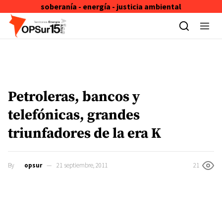
soberanía - energía - justicia ambiental
Skip to content
Petroleras, bancos y
telefónicas, grandes
triunfadores de la era K
By
opsur
21 septiembre, 2011
21