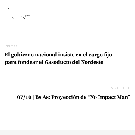
En:
6753
DE INTERÉS
Navegación de entradas
Previo
PREVIO
El gobierno nacional insiste en el cargo fijo
para fondear el Gasoducto del Nordeste
SIGUIENTE
Si
07/10 | Bs As: Proyección de “No Impact Man”