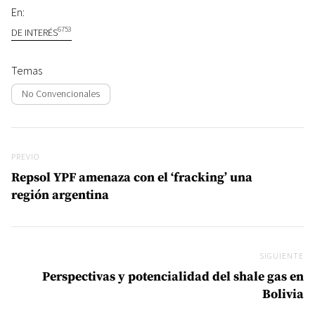
En:
6753
DE INTERÉS
Temas
No Convencionales
Navegación de entradas
Previo
PREVIO
Repsol YPF amenaza con el ‘fracking’ una
región argentina
SIGUIENTE
Si
Perspectivas y potencialidad del shale gas en
Bolivia