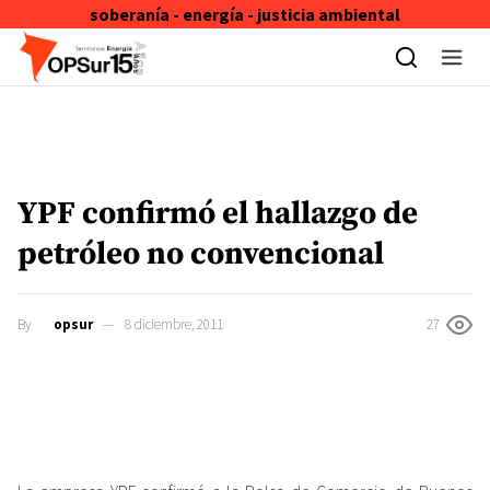
soberanía - energía - justicia ambiental
Skip to content
YPF confirmó el hallazgo de
petróleo no convencional
By
opsur
8 diciembre, 2011
27