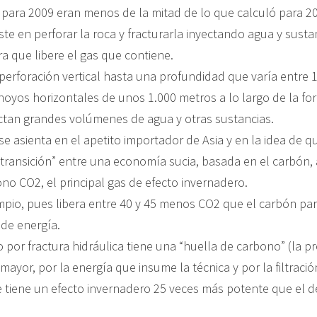
para 2009 eran menos de la mitad de lo que calculó para 2
ste en perforar la roca y fracturarla inyectando agua y susta
a que libere el gas que contiene.
perforación vertical hasta una profundidad que varía entre 
hoyos horizontales de unos 1.000 metros a lo largo de la fo
ectan grandes volúmenes de agua y otras sustancias.
se asienta en el apetito importador de Asia y en la idea de qu
transición” entre una economía sucia, basada en el carbón, 
no CO2, el principal gas de efecto invernadero.
impio, pues libera entre 40 y 45 menos CO2 que el carbón par
de energía.
 por fractura hidráulica tiene una “huella de carbono” (la p
mayor, por la energía que insume la técnica y por la filtraci
 tiene un efecto invernadero 25 veces más potente que el de