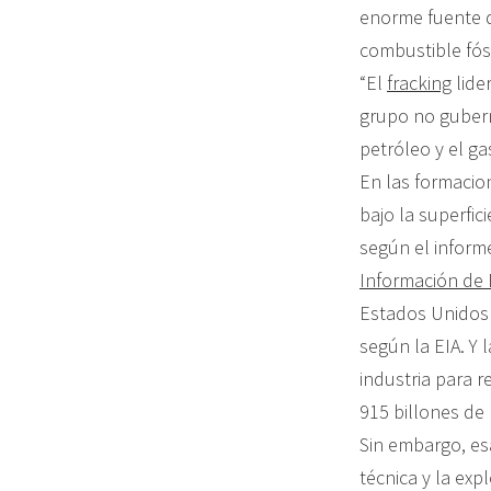
enorme fuente 
combustible fósi
“El
fracking
lide
grupo no gube
petróleo y el ga
En las formacio
bajo la superfic
según el infor
Información de 
Estados Unidos 
según la EIA. Y
industria para r
915 billones de 
Sin embargo, es
técnica y la exp