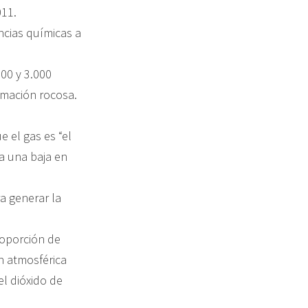
011.
ncias químicas a
100 y 3.000
rmación rocosa.
e el gas es “el
a una baja en
a generar la
roporción de
ón atmosférica
l dióxido de