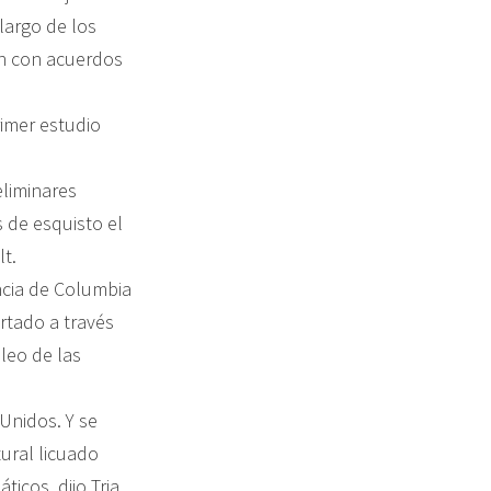
largo de los
ron con acuerdos
rimer estudio
eliminares
 de esquisto el
t.
ncia de Columbia
rtado a través
leo de las
Unidos. Y se
ural licuado
icos, dijo Tria