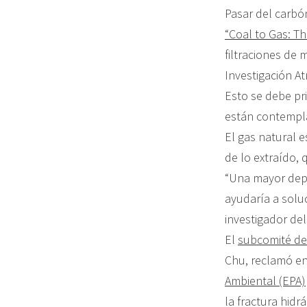
Pasar del carbó
“Coal to Gas: T
filtraciones de
Investigación At
Esto se debe pr
están contempla
El gas natural 
de lo extraído,
“Una mayor depe
ayudaría a soluc
investigador de
El
subcomité de 
Chu, reclamó en
Ambiental (EPA)
la fractura hidrá