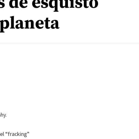
s de esquisto
 planeta
hy.
el “fracking”