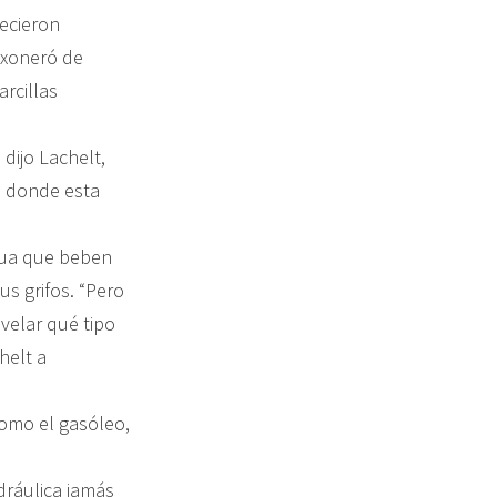
recieron
exoneró de
arcillas
dijo Lachelt,
s donde esta
gua que beben
s grifos. “Pero
evelar qué tipo
helt a
como el gasóleo,
idráulica jamás