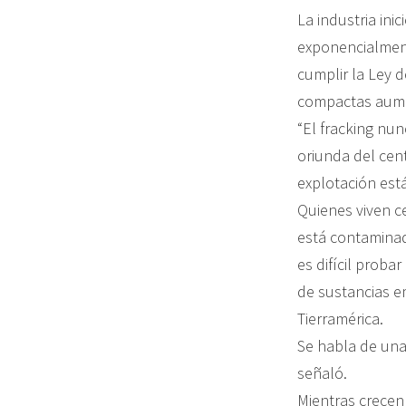
La industria ini
exponencialment
cumplir la Ley d
compactas aumen
“El fracking nun
oriunda del cen
explotación est
Quienes viven c
está contaminad
es difícil proba
de sustancias em
Tierramérica.
Se habla de una
señaló.
Mientras crecen 