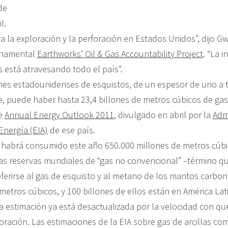
de
l.
ra la exploración y la perforación en Estados Unidos”, dijo G
rnamental
Earthworks’ Oil & Gas Accountability Project
. “La i
s está atravesando todo el país”.
nes estadounidenses de esquistos, de un espesor de uno a t
ie, puede haber hasta 23,4 billones de metros cúbicos de ga
me
Annual Energy Outlook 2011
, divulgado en abril por la
Adm
Energía (EIA)
de ese país.
habrá consumido este año 650.000 millones de metros cúbi
 las reservas mundiales de “gas no convencional” –término qu
eferirse al gas de esquisto y al metano de los mantos carbo
metros cúbicos, y 100 billones de ellos están en América Lat
a estimación ya está desactualizada por la velocidad con qu
loración. Las estimaciones de la EIA sobre gas de arcillas c