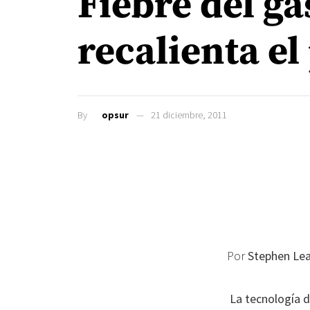
Fiebre del ga
recalienta el
By
opsur
21 diciembre, 2011
Por
Stephen Lea
La tecnología d