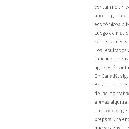
contaminó un ac
años litigios de
económicos priv
Luego de más de 
sobre los riesg
Los resultados 
indican que en 
agua está conta
En Canadá, algu
Británica son es
de las montañas
arenas alquitra
Casi todo el gas
prepara una eno
que se construir