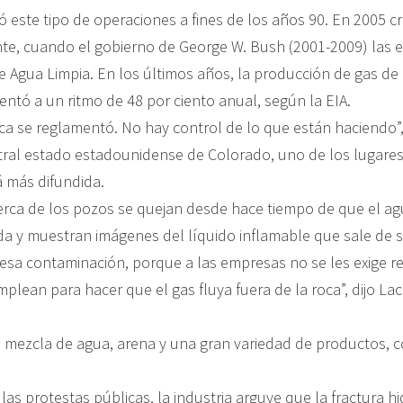
ció este tipo de operaciones a fines de los años 90. En 2005 c
e, cuando el gobierno de George W. Bush (2001-2009) las 
e Agua Limpia. En los últimos años, la producción de gas de 
tó a un ritmo de 48 por ciento anual, según la EIA.
ca se reglamentó. No hay control de lo que están haciendo”, 
tral estado estadounidense de Colorado, uno de los lugare
á más difundida.
erca de los pozos se quejan desde hace tiempo de que el a
a y muestran imágenes del líquido inflamable que sale de su
r esa contaminación, porque a las empresas no se les exige r
plean para hacer que el gas fluya fuera de la roca”, dijo Lac
 mezcla de agua, arena y una gran variedad de productos, 
las protestas públicas, la industria arguye que la fractura h