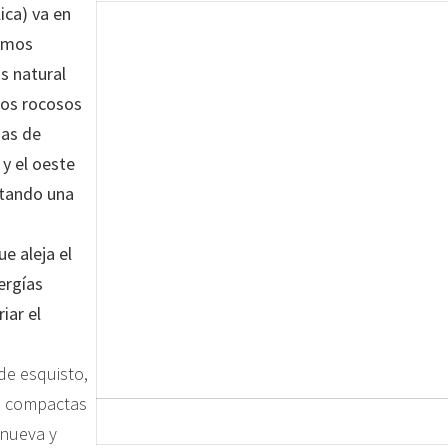
lica) va en
timos
s natural
hos rocosos
nas de
y el oeste
ntando una
e aleja el
ergías
iar el
de esquisto,
as compactas
 nueva y