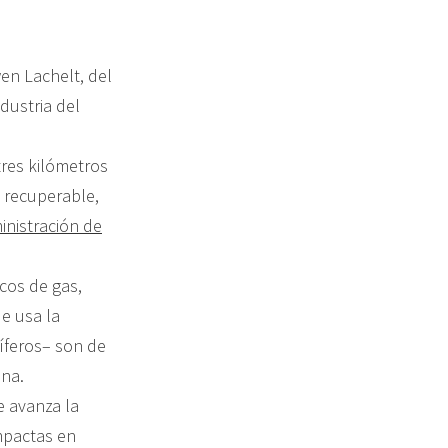
wen Lachelt, del
ndustria del
res kilómetros
s recuperable,
inistración de
cos de gas,
e usa la
níferos– son de
ina.
e avanza la
ompactas en