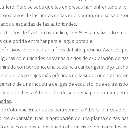
uífero. Pero se sabe que las empresas han enfrentado a lo 
 propietarios de las tierras en las que operan, que se salda
ados a espaldas de las autoridades.
20 años de fractura hidráulica, la EPA está realizando su p
os que podría entrañar para el agua potable.
definitivos se conocerán a fines del año próximo. Avances pr
algunas comunidades cercanas a sitios de explotación de gas
minada con benceno, una sustancia cancerígena, dijo Lachel
nos de los paisajes más prístinos de la sudoccidental provi
cenario de una industria del gas de esquisto, que es transpo
 Rocosas hasta Alberta, donde se quema para extraer petró
nadas
.
 de Columbia Británica es para vender a Alberta o a Estados 
rme expansión, tras la aprobación de una planta de gas nat
á en la costa oeste, destinada al suministro de mercados asiát