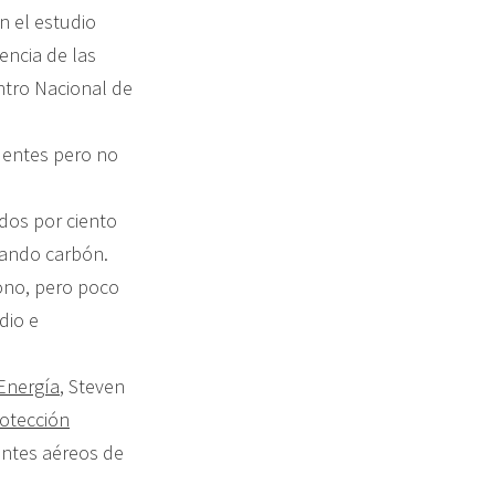
n el estudio
uencia de las
ntro Nacional de
uentes pero no
dos por ciento
mando carbón.
ono, pero poco
dio e
 Energía
, Steven
rotección
ntes aéreos de