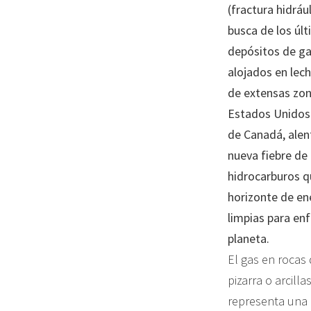
(fractura hidráu
busca de los úl
depósitos de ga
alojados en lec
de extensas zo
Estados Unidos 
de Canadá, ale
nueva fiebre de
hidrocarburos qu
horizonte de en
limpias para enfr
planeta.
El gas en rocas 
pizarra o arcill
representa una