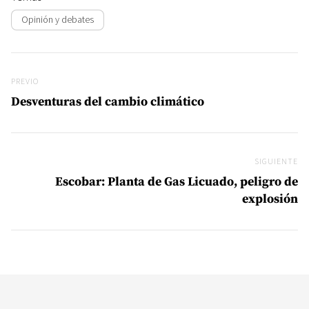
Opinión y debates
Navegación de entradas
Previo
PREVIO
Desventuras del cambio climático
SIGUIENTE
Si
Escobar: Planta de Gas Licuado, peligro de
explosión