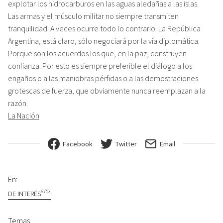
explotar los hidrocarburos en las aguas aledañas a las islas.
Las armas y el músculo militar no siempre transmiten
tranquilidad. A veces ocurre todo lo contrario. La República
Argentina, está claro, sólo negociará por la vía diplomática.
Porque son los acuerdos los que, en la paz, construyen
confianza. Por esto es siempre preferible el diálogo a los
engaños o a las maniobras pérfidas o a las demostraciones
grotescas de fuerza, que obviamente nunca reemplazan a la
razón.
La Nación
Facebook
Twitter
Email
En:
6753
DE INTERÉS
Temas