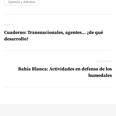
Opinión y debates
Navegación de entradas
Previo
PREVIO
Cuaderno: Transnacionales, agentes… ¿de qué
desarrollo?
SIGUIENTE
Si
Bahía Blanca: Actividades en defensa de los
humedales