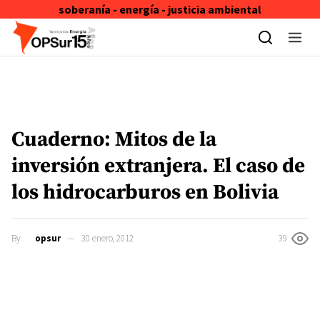
soberanía - energía - justicia ambiental
Skip to content
Cuaderno: Mitos de la
inversión extranjera. El caso de
los hidrocarburos en Bolivia
By
opsur
30 enero, 2012
39