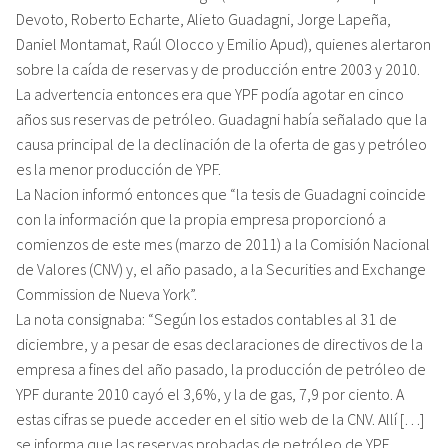
Devoto, Roberto Echarte, Alieto Guadagni, Jorge Lapeña,
Daniel Montamat, Raúl Olocco y Emilio Apud), quienes alertaron
sobre la caída de reservas y de producción entre 2003 y 2010.
La advertencia entonces era que YPF podía agotar en cinco
años sus reservas de petróleo. Guadagni había señalado que la
causa principal de la declinación de la oferta de gas y petróleo
es la menor producción de YPF.
La Nacion informó entonces que “la tesis de Guadagni coincide
con la información que la propia empresa proporcionó a
comienzos de este mes (marzo de 2011) a la Comisión Nacional
de Valores (CNV) y, el año pasado, a la Securities and Exchange
Commission de Nueva York”.
La nota consignaba: “Según los estados contables al 31 de
diciembre, y a pesar de esas declaraciones de directivos de la
empresa a fines del año pasado, la producción de petróleo de
YPF durante 2010 cayó el 3,6%, y la de gas, 7,9 por ciento. A
estas cifras se puede acceder en el sitio web de la CNV. Allí […]
se informa que las reservas probadas de petróleo de YPF