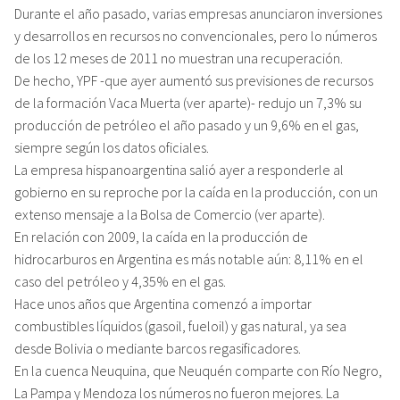
Durante el año pasado, varias empresas anunciaron inversiones
y desarrollos en recursos no convencionales, pero lo números
de los 12 meses de 2011 no muestran una recuperación.
De hecho, YPF -que ayer aumentó sus previsiones de recursos
de la formación Vaca Muerta (ver aparte)- redujo un 7,3% su
producción de petróleo el año pasado y un 9,6% en el gas,
siempre según los datos oficiales.
La empresa hispanoargentina salió ayer a responderle al
gobierno en su reproche por la caída en la producción, con un
extenso mensaje a la Bolsa de Comercio (ver aparte).
En relación con 2009, la caída en la producción de
hidrocarburos en Argentina es más notable aún: 8,11% en el
caso del petróleo y 4,35% en el gas.
Hace unos años que Argentina comenzó a importar
combustibles líquidos (gasoil, fueloil) y gas natural, ya sea
desde Bolivia o mediante barcos regasificadores.
En la cuenca Neuquina, que Neuquén comparte con Río Negro,
La Pampa y Mendoza los números no fueron mejores. La