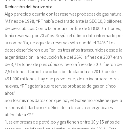
Reducción del horizonte
Algo parecido ocurría con las reservas probadas de gas natural.
“A fines de 1998, YPF había declarado ante la SEC 10,3 billones
de pies cúbicos. Como la producción fue de 518.000 millones,
tenía reservas por 20 años. Según el último dato informado por
la compañía, de aquellas reservas sólo quedó el 24%.” Los
datos describieron que “en los tres años transcurridos desde la
argentinización, la reducción fue del 28%: a fines de 2007 eran
de 3,7 billones de pies cúbicos, pero a fines de 2010 fueron de
2,5 billones. Como la producción declarada en 2010 fue de
491.000 millones, hay que prever que, de no incorporar otras
nuevas, YPF agotaría sus reservas probadas de gas en cinco
años”.
Son los mismos datos con que hoy el Gobierno sostiene que la
responsabilidad por el déficit de la balanza energética es
atribuible a YPF.
“Las empresas de petróleo y gas tienen entre 10 y 15 años de
reservas – se informó en el artículo de marzo de 2011-. Esto