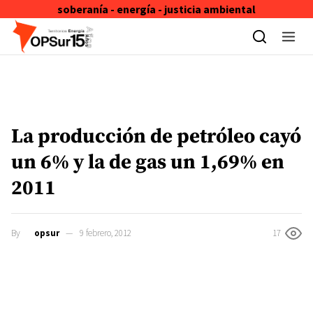
soberanía - energía - justicia ambiental
Skip to content
La producción de petróleo cayó
un 6% y la de gas un 1,69% en
2011
By
opsur
9 febrero, 2012
17