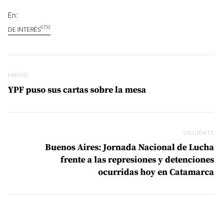
En:
6753
DE INTERÉS
Navegación de entradas
Previo
PREVIO
YPF puso sus cartas sobre la mesa
SIGUIENTE
Si
Buenos Aires: Jornada Nacional de Lucha
frente a las represiones y detenciones
ocurridas hoy en Catamarca