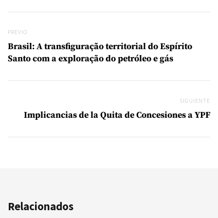
Navegación de entradas
Previo
PREVIO
Brasil: A transfiguração territorial do Espírito
Santo com a exploração do petróleo e gás
SIGUIENTE
Si
Implicancias de la Quita de Concesiones a YPF
Relacionados