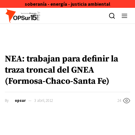
soberanía - energía - justicia ambiental
Skip to content
NEA: trabajan para definir la
traza troncal del GNEA
(Formosa-Chaco-Santa Fe)
By
opsur
3 abril, 2012
24