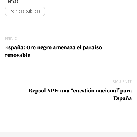
Temas
Políticas públicas
Navegación de entradas
Previo
PREVIO
España: Oro negro amenaza el paraíso
renovable
SIGUIENTE
Si
Repsol-YPF: una “cuestión nacional”para
España