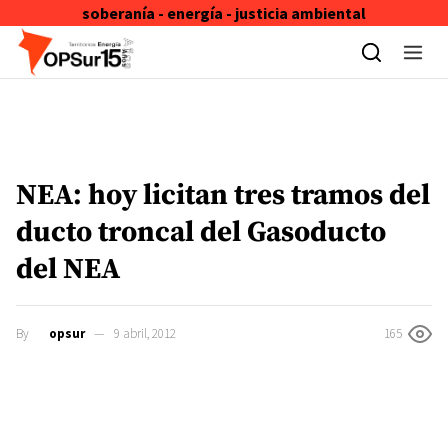
soberanía - energía - justicia ambiental
Skip to content
NEA: hoy licitan tres tramos del
ducto troncal del Gasoducto
del NEA
By
opsur
9 abril, 2012
165