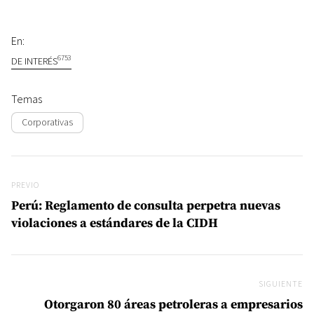
En:
6753
DE INTERÉS
Temas
Corporativas
Navegación de entradas
Previo
PREVIO
Perú: Reglamento de consulta perpetra nuevas
violaciones a estándares de la CIDH
SIGUIENTE
Si
Otorgaron 80 áreas petroleras a empresarios