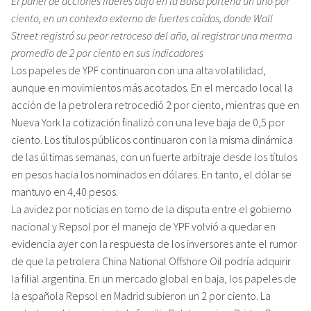
El panel de acciones líderes bajó en la Bolsa porteña un uno por
ciento, en un contexto externo de fuertes caídas, donde Wall
Street registró su peor retroceso del año, al registrar una merma
promedio de 2 por ciento en sus indicadores
Los papeles de YPF continuaron con una alta volatilidad,
aunque en movimientos más acotados. En el mercado local la
acción de la petrolera retrocedió 2 por ciento, mientras que en
Nueva York la cotización finalizó con una leve baja de 0,5 por
ciento. Los títulos públicos continuaron con la misma dinámica
de las últimas semanas, con un fuerte arbitraje desde los títulos
en pesos hacia los nominados en dólares. En tanto, el dólar se
mantuvo en 4,40 pesos.
La avidez por noticias en torno de la disputa entre el gobierno
nacional y Repsol por el manejo de YPF volvió a quedar en
evidencia ayer con la respuesta de los inversores ante el rumor
de que la petrolera China National Offshore Oil podría adquirir
la filial argentina. En un mercado global en baja, los papeles de
la española Repsol en Madrid subieron un 2 por ciento. La