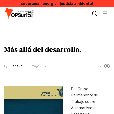
soberanía - energía - justicia ambiental
Skip to content
Más allá del desarrollo.
By
opsur
2 mayo, 2012
61
Por
Grupo
Permanente de
Trabajo sobre
Alternativas al
Desarrollo
.- El