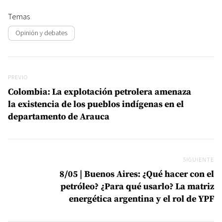
Temas
Opinión y debates
Navegación de entradas
Previo
PREVIO
Colombia: La explotación petrolera amenaza
la existencia de los pueblos indígenas en el
departamento de Arauca
SIGUIENTE
Si
8/05 | Buenos Aires: ¿Qué hacer con el
petróleo? ¿Para qué usarlo? La matriz
energética argentina y el rol de YPF