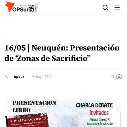
Skip to content
16/05 | Neuquén: Presentación
de ‘Zonas de Sacrificio”
By
opsur
9 mayo, 2012
44