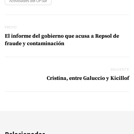
Actividades del OPSur
Navegación de entradas
Previo
PREVIO
El informe del gobierno que acusa a Repsol de
fraude y contaminación
SIGUIENTE
Si
Cristina, entre Galuccio y Kicillof