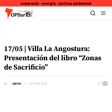
soberanía - energía - justicia ambiental
Skip to content
17/05 | Villa La Angostura:
Presentación del libro “Zonas
de Sacrificio”
By
opsur
14 mayo, 2012
21