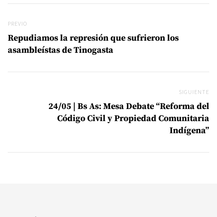
Navegación de entradas
Previo
PREVIO
Repudiamos la represión que sufrieron los
asambleístas de Tinogasta
SIGUIENTE
Si
24/05 | Bs As: Mesa Debate “Reforma del
Código Civil y Propiedad Comunitaria
Indígena”