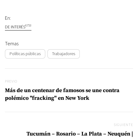
En:
6753
DE INTERÉS
Temas
Políticas públicas
Trabajadores
Navegación de entradas
Previo
PREVIO
Más de un centenar de famosos se une contra
polémico "fracking" en New York
SIGUIENTE
Si
Tucumán – Rosario – La Plata – Neuquén |