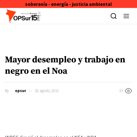
soberanía - energía - justicia ambiental
Skip to content
Mayor desempleo y trabajo en
negro en el Noa
By
opsur
28 agosto, 2012
33