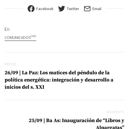
Facebook
Twitter
Email
En:
2491
COMUNICADOS
Navegación de entradas
Previo
PREVIO
26/09 | La Paz: Los matices del péndulo de la
política energética: integración y desarrollo a
inicios del s. XXI
SIGUIENTE
Si
25/09 | Ba As: Inauguración de “Libros y
Alpargatas”