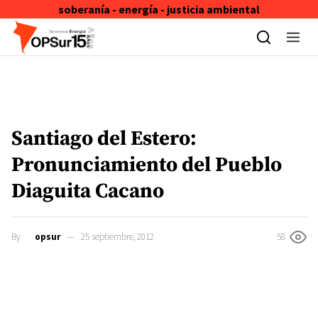
soberanía - energía - justicia ambiental
Skip to content
Santiago del Estero:
Pronunciamiento del Pueblo
Diaguita Cacano
By
opsur
25 septiembre, 2012
58