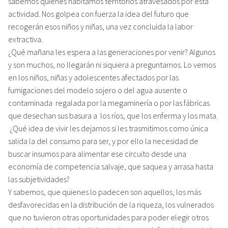
sabemos quienes habitamos territorios atravesados por esta
actividad. Nos golpea con fuerza la idea del futuro que
recogerán esos niños y niñas, una vez concluida la labor
extractiva.
¿Qué mañana les espera a las generaciones por venir? Algunos
y son muchos, no llegarán ni siquiera a preguntarnos. Lo vemos
en los niños, niñas y adolescentes afectados por las
fumigaciones del modelo sojero o del agua ausente o
contaminada regalada por la megaminería o por las fábricas
que desechan sus basura a los ríos, que los enferma y los mata.
¿Qué idea de vivir les dejamos si les trasmitimos como única
salida la del consumo para ser, y por ello la necesidad de
buscar insumos para alimentar ese circuito desde una
economía de competencia salvaje, que saquea y arrasa hasta
las subjetividades?
Y sabemos, que quienes lo padecen son aquellos, los más
desfavorecidas en la distribución de la riqueza, los vulnerados
que no tuvieron otras oportunidades para poder elegir otros