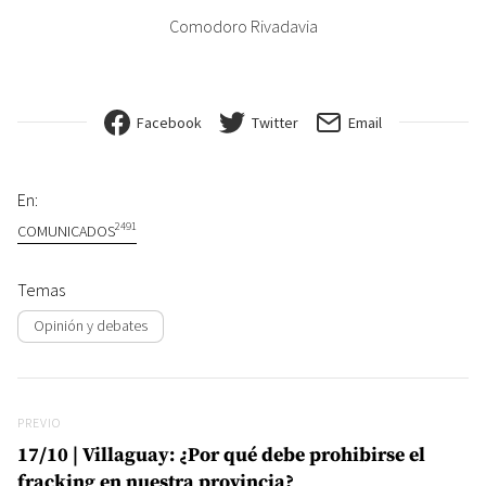
Comodoro Rivadavia
Facebook
Twitter
Email
En:
2491
COMUNICADOS
Temas
Opinión y debates
Navegación de entradas
Previo
PREVIO
17/10 | Villaguay: ¿Por qué debe prohibirse el
fracking en nuestra provincia?