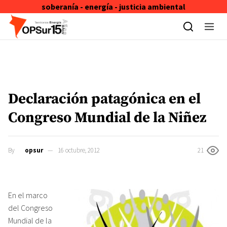
soberanía - energía - justicia ambiental
Skip to content
Declaración patagónica en el
Congreso Mundial de la Niñez
By
opsur
16 octubre, 2012
21
En el marco
del Congreso
Mundial de la