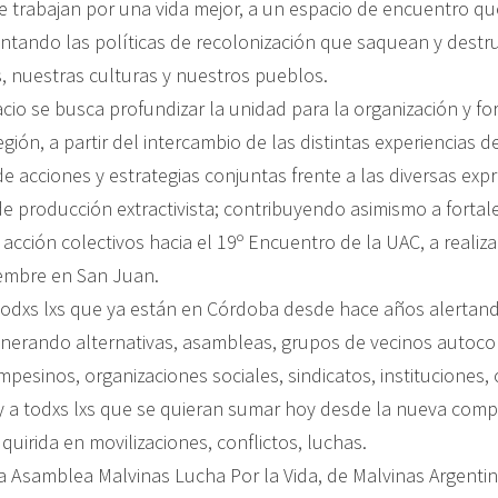
ue trabajan por una vida mejor, a un espacio de encuentro qu
entando las políticas de recolonización que saquean y dest
 nuestras culturas y nuestros pueblos.
io se busca profundizar la unidad para la organización y for
egión, a partir del intercambio de las distintas experiencias d
 acciones y estrategias conjuntas frente a las diversas exp
e producción extractivista; contribuyendo asimismo a fortal
acción colectivos hacia el 19º Encuentro de la UAC, a realiza
iembre en San Juan.
dxs lxs que ya están en Córdoba desde hace años alertand
nerando alternativas, asambleas, grupos de vecinos autoc
esinos, organizaciones sociales, sindicatos, instituciones, 
 y a todxs lxs que se quieran sumar hoy desde la nueva comp
uirida en movilizaciones, conflictos, luchas.
la Asamblea Malvinas Lucha Por la Vida, de Malvinas Argentin