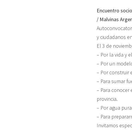
Encuentr
o soci
/ Malvinas Argen
Autoconvocatori
y ciudadanos en 
El 3 de noviemb
– Por la vida y el
– Por un modelo
– Por construir
– Para sumar fu
– Para conocer 
provincia.
– Por agua pura
– Para preparar
Invitamos espec