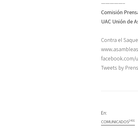
—————–
Comisión Prens
UAC Unión de A
Contra el Saque
www.asambleasc
facebook.com/
Tweets by Pren
En:
2491
COMUNICADOS