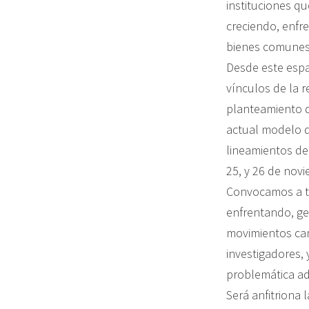
instituciones q
creciendo, enfr
bienes comunes,
Desde este espac
vínculos de la r
planteamiento de
actual modelo d
lineamientos de 
25, y 26 de nov
Convocamos a to
enfrentando, ge
movimientos camp
investigadores,
problemática adq
Será anfitriona 