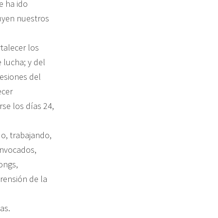
e ha ido
ruyen nuestros
talecer los
e lucha; y del
resiones del
ecer
rse los días 24,
o, trabajando,
onvocados,
ongs,
rensión de la
as.