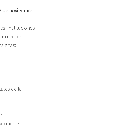
3 de noviembre
s, instituciones
taminación.
nsignas:
ales de la
an.
vecinos e