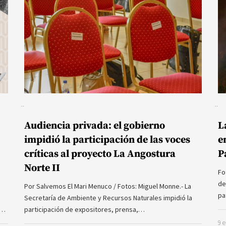
Audiencia privada: el gobierno
L
impidió la participación de las voces
e
críticas al proyecto La Angostura
P
Norte II
Fo
de
Por Salvemos El Mari Menuco / Fotos: Miguel Monne.- La
pa
Secretaría de Ambiente y Recursos Naturales impidió la
a…
participación de expositores, prensa,…
9 e