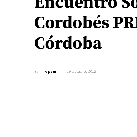
Encuentro S
Cordobés PR
Córdoba
By
opsur
29 octubre, 2012