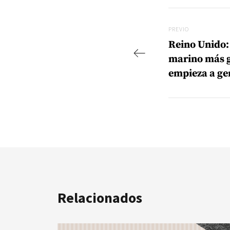
Navegac
Previo
PREVIO
Reino Unido:
marino más 
empieza a ge
Relacionados