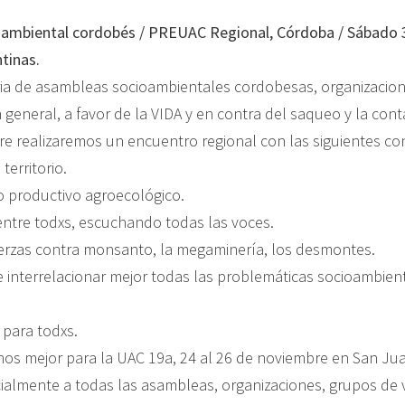
oambiental cordobés / PREUAC Regional, Có
rdoba / Sábado 
tinas.
a de asambleas socioambientales cordobesas, organizacione
general, a favor de la VIDA y en contra del saqueo y la con
re realizaremos un encuentro regional con las siguientes co
 territorio.
 productivo agroecológico.
 entre todxs, escuchando todas las voces.
erzas contra monsanto, la megaminería, los desmontes.
e interrelacionar mejor todas las problemáticas socioambient
 para todxs.
nos mejor para la UAC 19a, 24 al 26 de noviembre en San Ju
ialmente a todas las asambleas, organizaciones, grupos de 