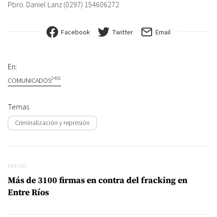
Pbro. Daniel Lanz (0297) 154606272
Facebook
Twitter
Email
En:
2491
COMUNICADOS
Temas
Criminalización y represión
Navegación de entradas
Previo
PREVIO
Más de 3100 firmas en contra del fracking en
Entre Ríos