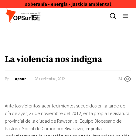
soberanía - energía - justicia ambiental
Skip to content
La violencia nos indigna
By
opsur
28 noviembre, 2012
34
Ante los violentos acontecimientos sucedidos en la tarde del
día de ayer, 27 de noviembre del 2012, en la propia Legislatura
provincial de la ciudad de Rawson, el Equipo Diocesano de
Pastoral Social de Comodoro Rivadavia,
repudia
enérgicamente la represión que con toda impunidad ha sido