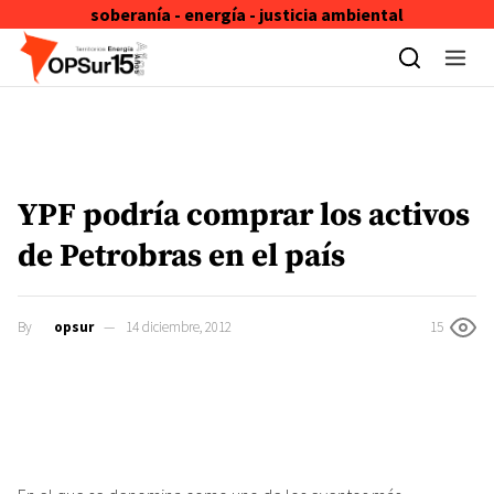
soberanía - energía - justicia ambiental
Skip to content
YPF podría comprar los activos
de Petrobras en el país
By
opsur
14 diciembre, 2012
15