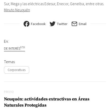
Sur, Mega y las eléctricas Edesur, Enecor, Genelba, entre otras.
Minuto Neuquén
Facebook
Twitter
Email
En:
6753
DE INTERÉS
Temas
Corporativas
Navegación de entradas
Previo
PREVIO
Neuquén: actividades extractivas en Áreas
Naturales Protegidas