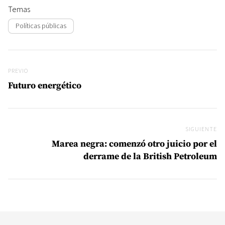
Temas
Políticas públicas
Navegación de entradas
Previo
PREVIO
Futuro energético
SIGUIENTE
Si
Marea negra: comenzó otro juicio por el
derrame de la British Petroleum