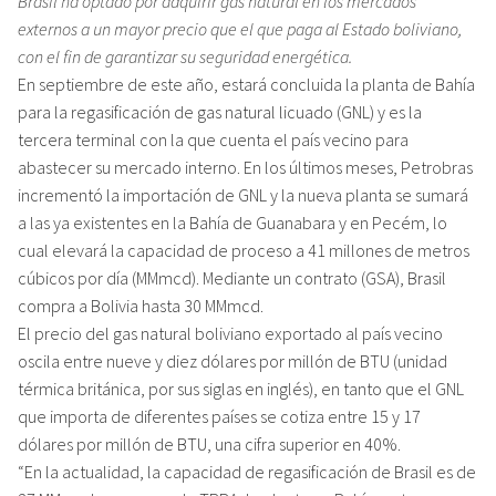
Brasil ha optado por adquirir gas natural en los mercados
externos a un mayor precio que el que paga al Estado boliviano,
con el fin de garantizar su seguridad energética.
En septiembre de este año, estará concluida la planta de Bahía
para la regasificación de gas natural licuado (GNL) y es la
tercera terminal con la que cuenta el país vecino para
abastecer su mercado interno. En los últimos meses, Petrobras
incrementó la importación de GNL y la nueva planta se sumará
a las ya existentes en la Bahía de Guanabara y en Pecém, lo
cual elevará la capacidad de proceso a 41 millones de metros
cúbicos por día (MMmcd). Mediante un contrato (GSA), Brasil
compra a Bolivia hasta 30 MMmcd.
El precio del gas natural boliviano exportado al país vecino
oscila entre nueve y diez dólares por millón de BTU (unidad
térmica británica, por sus siglas en inglés), en tanto que el GNL
que importa de diferentes países se cotiza entre 15 y 17
dólares por millón de BTU, una cifra superior en 40%.
“En la actualidad, la capacidad de regasificación de Brasil es de