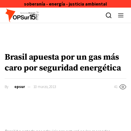
soberanía - energía - justicia ambiental
Skip to content
Brasil apuesta por un gas más
caro por seguridad energética
By
opsur
10 marzo, 2013
41