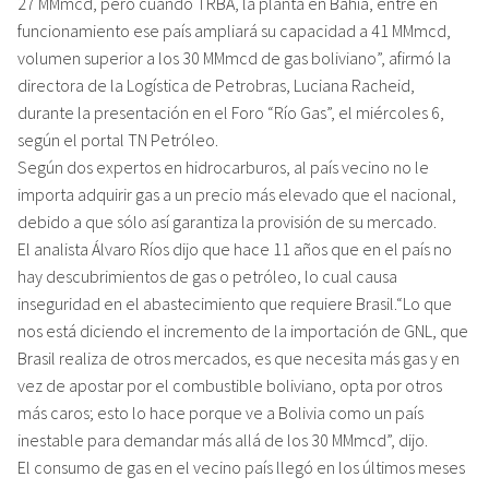
27 MMmcd, pero cuando TRBA, la planta en Bahía, entre en
funcionamiento ese país ampliará su capacidad a 41 MMmcd,
volumen superior a los 30 MMmcd de gas boliviano”, afirmó la
directora de la Logística de Petrobras, Luciana Racheid,
durante la presentación en el Foro “Río Gas”, el miércoles 6,
según el portal TN Petróleo.
Según dos expertos en hidrocarburos, al país vecino no le
importa adquirir gas a un precio más elevado que el nacional,
debido a que sólo así garantiza la provisión de su mercado.
El analista Álvaro Ríos dijo que hace 11 años que en el país no
hay descubrimientos de gas o petróleo, lo cual causa
inseguridad en el abastecimiento que requiere Brasil.“Lo que
nos está diciendo el incremento de la importación de GNL, que
Brasil realiza de otros mercados, es que necesita más gas y en
vez de apostar por el combustible boliviano, opta por otros
más caros; esto lo hace porque ve a Bolivia como un país
inestable para demandar más allá de los 30 MMmcd”, dijo.
El consumo de gas en el vecino país llegó en los últimos meses